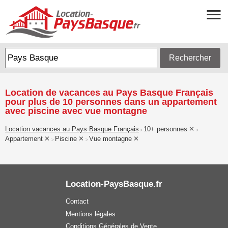
Rechercher
Location de vacances au Pays Basque Français
pour plus de 10 personnes dans un appartement
avec piscine avec vue montagne
Location vacances au Pays Basque Français
10+ personnes
>
>
Appartement
Piscine
Vue montagne
>
>
Location-PaysBasque.fr
Contact
Mentions légales
Conditions Générales de Vente