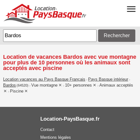
Rechercher
Location de vacances Bardos avec vue montagne
pour plus de 10 personnes où les animaux sont
acceptés avec piscine
Location vacances au Pays Basque Français
Pays Basque intérieur
>
>
Bardos
Vue montagne
10+ personnes
Animaux acceptés
(64520)
>
>
>
Piscine
>
Location-PaysBasque.fr
Contact
Mentions légales