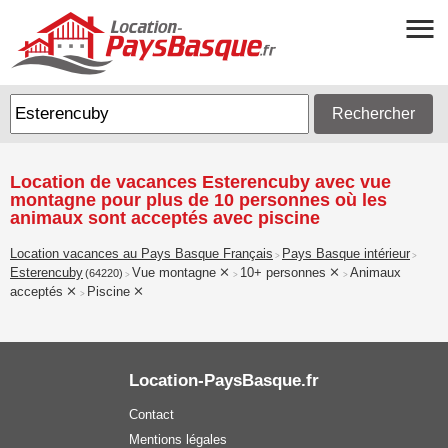
Rechercher
Location de vacances Esterencuby avec vue
montagne pour plus de 10 personnes où les
animaux sont acceptés avec piscine
Location vacances au Pays Basque Français
Pays Basque intérieur
>
>
Esterencuby
Vue montagne
10+ personnes
Animaux
(64220)
>
>
>
acceptés
Piscine
>
Location-PaysBasque.fr
Contact
Mentions légales