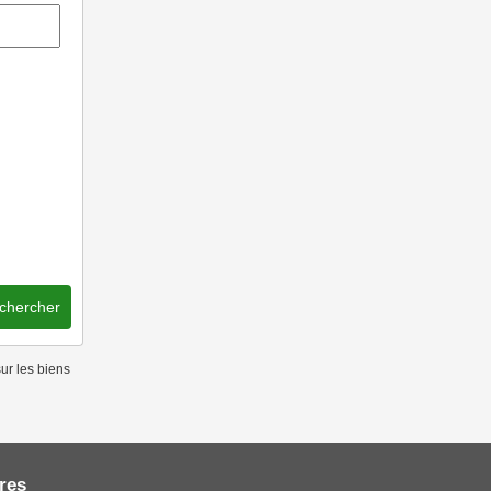
chercher
ur les biens
res