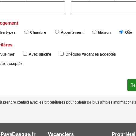
logement
les types
Chambre
Appartement
Maison
Gîte
itères
vue mer
Avec piscine
Chèques vacances acceptés
ux acceptés
Re
à prendre contact avec les propriétaires pour obtenir de plus amples informations s
-PaysBasque.fr
Vacanciers
Propriétai