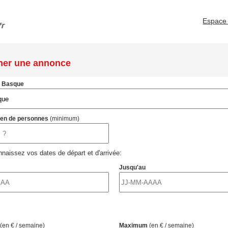
Espace 
her une annonce
s Basque
ien de personnes
(minimum)
naissez vos dates de départ et d'arrivée:
Jusqu'au
(en € / semaine)
Maximum
(en € / semaine)