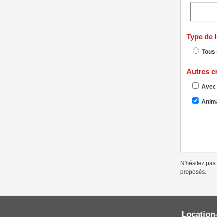
Type de 
Tous 
Autres cr
Avec 
Anima
N'hésitez pas 
proposés.
Location