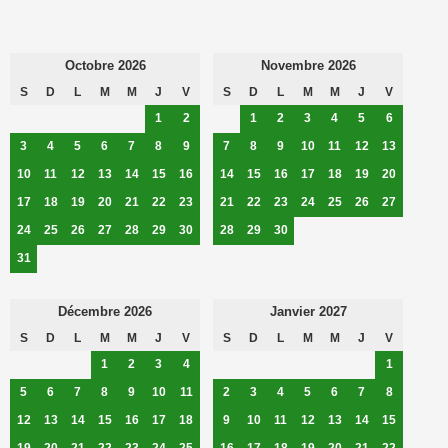
Octobre 2026
Novembre 2026
S
D
L
M
M
J
V
S
D
L
M
M
J
V
1
2
1
2
3
4
5
6
3
4
5
6
7
8
9
7
8
9
10
11
12
13
10
11
12
13
14
15
16
14
15
16
17
18
19
20
17
18
19
20
21
22
23
21
22
23
24
25
26
27
24
25
26
27
28
29
30
28
29
30
31
Décembre 2026
Janvier 2027
S
D
L
M
M
J
V
S
D
L
M
M
J
V
1
2
3
4
1
5
6
7
8
9
10
11
2
3
4
5
6
7
8
12
13
14
15
16
17
18
9
10
11
12
13
14
15
19
20
21
22
23
24
25
16
17
18
19
20
21
22