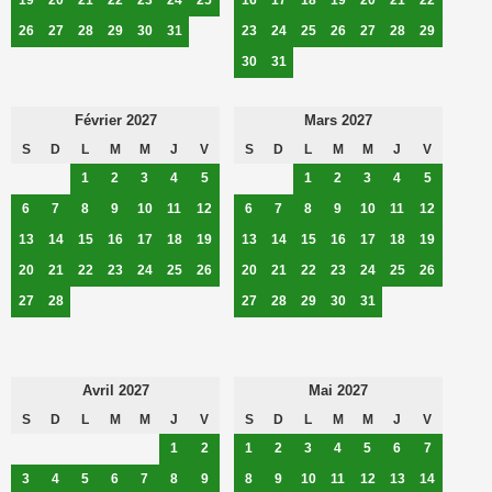
26
27
28
29
30
31
23
24
25
26
27
28
29
30
31
Février 2027
Mars 2027
S
D
L
M
M
J
V
S
D
L
M
M
J
V
1
2
3
4
5
1
2
3
4
5
6
7
8
9
10
11
12
6
7
8
9
10
11
12
13
14
15
16
17
18
19
13
14
15
16
17
18
19
20
21
22
23
24
25
26
20
21
22
23
24
25
26
27
28
27
28
29
30
31
Avril 2027
Mai 2027
S
D
L
M
M
J
V
S
D
L
M
M
J
V
1
2
1
2
3
4
5
6
7
3
4
5
6
7
8
9
8
9
10
11
12
13
14