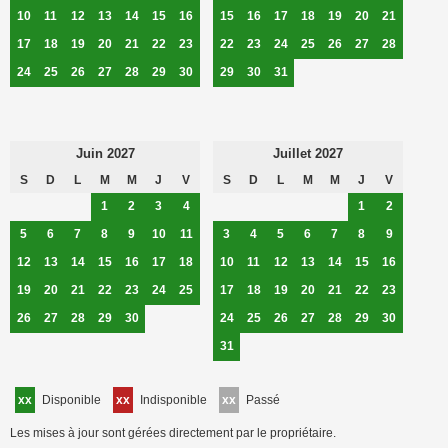
10
11
12
13
14
15
16
15
16
17
18
19
20
21
17
18
19
20
21
22
23
22
23
24
25
26
27
28
24
25
26
27
28
29
30
29
30
31
Juin 2027
Juillet 2027
S
D
L
M
M
J
V
S
D
L
M
M
J
V
1
2
3
4
1
2
5
6
7
8
9
10
11
3
4
5
6
7
8
9
12
13
14
15
16
17
18
10
11
12
13
14
15
16
19
20
21
22
23
24
25
17
18
19
20
21
22
23
26
27
28
29
30
24
25
26
27
28
29
30
31
xx
Disponible
xx
Indisponible
xx
Passé
Les mises à jour sont gérées directement par le propriétaire.