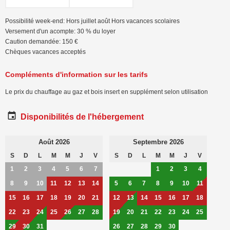
Possibilité week-end: Hors juillet août Hors vacances scolaires
Versement d'un acompte: 30 % du loyer
Caution demandée: 150 €
Chèques vacances acceptés
Compléments d'information sur les tarifs
Le prix du chauffage au gaz et bois insert en supplément selon utilisation
Disponibilités de l'hébergement
Août 2026
Septembre 2026
S
D
L
M
M
J
V
S
D
L
M
M
J
V
1
2
3
4
5
6
7
1
2
3
4
8
9
10
11
12
13
14
5
6
7
8
9
10
11
15
16
17
18
19
20
21
12
13
14
15
16
17
18
22
23
24
25
26
27
28
19
20
21
22
23
24
25
29
30
31
26
27
28
29
30