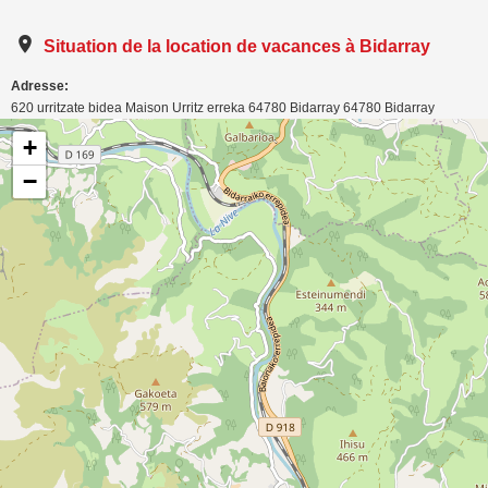
Situation de la location de vacances à Bidarray
Adresse:
620 urritzate bidea Maison Urritz erreka 64780 Bidarray
64780
Bidarray
Carte de localisation de l'annonce: T4 ou plus dans maison pour 7 personnes à
+
Bidarray
−