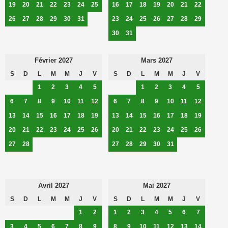
19
20
21
22
23
24
25
16
17
18
19
20
21
22
26
27
28
29
30
31
23
24
25
26
27
28
29
30
31
Février 2027
Mars 2027
S
D
L
M
M
J
V
S
D
L
M
M
J
V
1
2
3
4
5
1
2
3
4
5
6
7
8
9
10
11
12
6
7
8
9
10
11
12
13
14
15
16
17
18
19
13
14
15
16
17
18
19
20
21
22
23
24
25
26
20
21
22
23
24
25
26
27
28
27
28
29
30
31
Avril 2027
Mai 2027
S
D
L
M
M
J
V
S
D
L
M
M
J
V
1
2
1
2
3
4
5
6
7
3
4
5
6
7
8
9
8
9
10
11
12
13
14