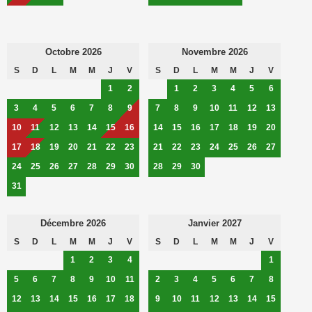
Octobre 2026
Novembre 2026
S
D
L
M
M
J
V
S
D
L
M
M
J
V
1
2
1
2
3
4
5
6
3
4
5
6
7
8
9
7
8
9
10
11
12
13
10
11
12
13
14
15
16
14
15
16
17
18
19
20
17
18
19
20
21
22
23
21
22
23
24
25
26
27
24
25
26
27
28
29
30
28
29
30
31
Décembre 2026
Janvier 2027
S
D
L
M
M
J
V
S
D
L
M
M
J
V
1
2
3
4
1
5
6
7
8
9
10
11
2
3
4
5
6
7
8
12
13
14
15
16
17
18
9
10
11
12
13
14
15