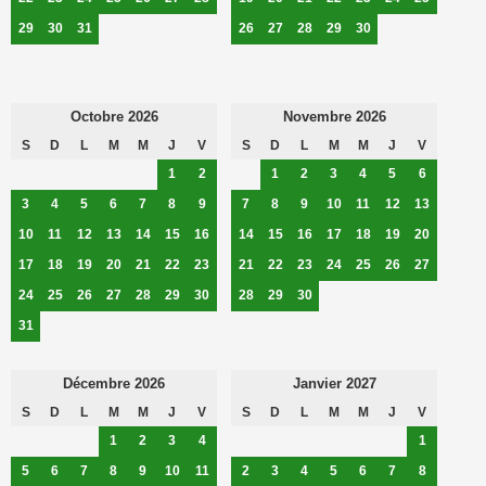
29
30
31
26
27
28
29
30
Octobre 2026
Novembre 2026
S
D
L
M
M
J
V
S
D
L
M
M
J
V
1
2
1
2
3
4
5
6
3
4
5
6
7
8
9
7
8
9
10
11
12
13
10
11
12
13
14
15
16
14
15
16
17
18
19
20
17
18
19
20
21
22
23
21
22
23
24
25
26
27
24
25
26
27
28
29
30
28
29
30
31
Décembre 2026
Janvier 2027
S
D
L
M
M
J
V
S
D
L
M
M
J
V
1
2
3
4
1
5
6
7
8
9
10
11
2
3
4
5
6
7
8