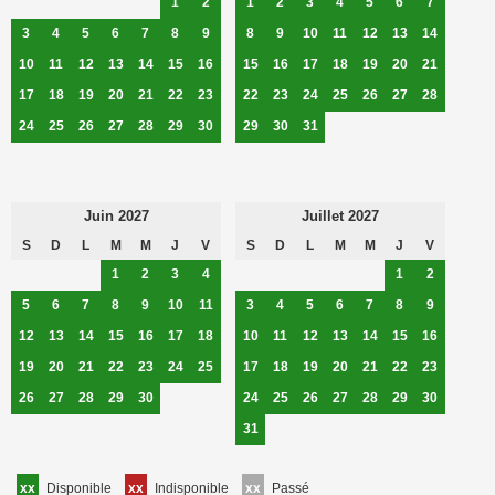
1
2
1
2
3
4
5
6
7
3
4
5
6
7
8
9
8
9
10
11
12
13
14
10
11
12
13
14
15
16
15
16
17
18
19
20
21
17
18
19
20
21
22
23
22
23
24
25
26
27
28
24
25
26
27
28
29
30
29
30
31
Juin 2027
Juillet 2027
S
D
L
M
M
J
V
S
D
L
M
M
J
V
1
2
3
4
1
2
5
6
7
8
9
10
11
3
4
5
6
7
8
9
12
13
14
15
16
17
18
10
11
12
13
14
15
16
19
20
21
22
23
24
25
17
18
19
20
21
22
23
26
27
28
29
30
24
25
26
27
28
29
30
31
xx
Disponible
xx
Indisponible
xx
Passé