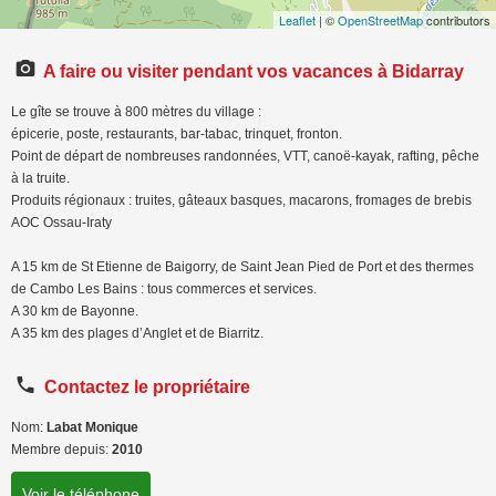
Leaflet
| ©
OpenStreetMap
contributors
A faire ou visiter pendant vos vacances à Bidarray
Le gîte se trouve à 800 mètres du village :
épicerie, poste, restaurants, bar-tabac, trinquet, fronton.
Point de départ de nombreuses randonnées, VTT, canoë-kayak, rafting, pêche
à la truite.
Produits régionaux : truites, gâteaux basques, macarons, fromages de brebis
AOC Ossau-Iraty
A 15 km de St Etienne de Baigorry, de Saint Jean Pied de Port et des thermes
de Cambo Les Bains : tous commerces et services.
A 30 km de Bayonne.
A 35 km des plages d’Anglet et de Biarritz.
Contactez le propriétaire
Nom:
Labat Monique
Membre depuis:
2010
Voir le téléphone