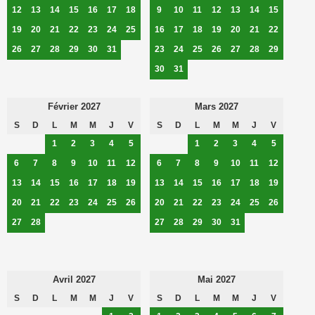
12
13
14
15
16
17
18
9
10
11
12
13
14
15
19
20
21
22
23
24
25
16
17
18
19
20
21
22
26
27
28
29
30
31
23
24
25
26
27
28
29
30
31
Février 2027
Mars 2027
S
D
L
M
M
J
V
S
D
L
M
M
J
V
1
2
3
4
5
1
2
3
4
5
6
7
8
9
10
11
12
6
7
8
9
10
11
12
13
14
15
16
17
18
19
13
14
15
16
17
18
19
20
21
22
23
24
25
26
20
21
22
23
24
25
26
27
28
27
28
29
30
31
Avril 2027
Mai 2027
S
D
L
M
M
J
V
S
D
L
M
M
J
V