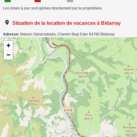
Les mises à jour sont gérées directement par le propriétaire.
Situation de la location de vacances à Bidarray
Adresse:
Maison Oyharzabalia, Chemin Begi Eder
64780
Bidarray
Carte de localisation de l'annonce: Gîte pour 5 personnes à Bidarray avec vue
+
montagne
−