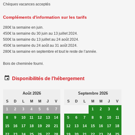
Chèques vacances acceptés
Compléments d'information sur les tarifs
280€ la semaine en juin.
450€ la semaine du 30 juin au 13 juillet 2024.
500€ la semaine du 13 juillet au 24 août 2024.
450€ la semaine du 24 août au 31 août 2024.
280€ la semaine en septembre et tout le reste de l’année.
Bois de cheminée fourni.
Disponibilités de l'hébergement
Août 2026
Septembre 2026
S
D
L
M
M
J
V
S
D
L
M
M
J
V
1
2
3
4
5
6
7
1
2
3
4
8
9
10
11
12
13
14
5
6
7
8
9
10
11
15
16
17
18
19
20
21
12
13
14
15
16
17
18
22
23
24
25
26
27
28
19
20
21
22
23
24
25