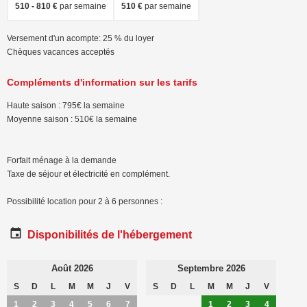
510 - 810 €
par semaine
510 €
par semaine
Versement d'un acompte: 25 % du loyer
Chèques vacances acceptés
Compléments d'information sur les tarifs
Haute saison : 795€ la semaine
Moyenne saison : 510€ la semaine
Forfait ménage à la demande
Taxe de séjour et électricité en complément.
Possibilité location pour 2 à 6 personnes :
Disponibilités de l'hébergement
Août 2026
Septembre 2026
S
D
L
M
M
J
V
S
D
L
M
M
J
V
1
2
3
4
5
6
7
1
2
3
4