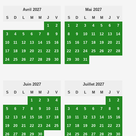
Avril 2027
Mai 2027
S
D
L
M
M
J
V
S
D
L
M
M
J
V
1
2
1
2
3
4
5
6
7
3
4
5
6
7
8
9
8
9
10
11
12
13
14
10
11
12
13
14
15
16
15
16
17
18
19
20
21
17
18
19
20
21
22
23
22
23
24
25
26
27
28
24
25
26
27
28
29
30
29
30
31
Juin 2027
Juillet 2027
S
D
L
M
M
J
V
S
D
L
M
M
J
V
1
2
3
4
1
2
5
6
7
8
9
10
11
3
4
5
6
7
8
9
12
13
14
15
16
17
18
10
11
12
13
14
15
16
19
20
21
22
23
24
25
17
18
19
20
21
22
23
26
27
28
29
30
24
25
26
27
28
29
30