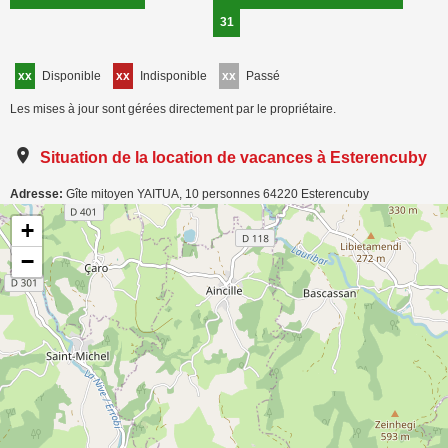
31
xx
Disponible
xx
Indisponible
xx
Passé
Les mises à jour sont gérées directement par le propriétaire.
Situation de la location de vacances à Esterencuby
Adresse:
Gîte mitoyen YAITUA, 10 personnes
64220
Esterencuby
Carte de localisation de l'annonce: Gîte pour 10 personnes à Esterencuby avec
+
vue montagne
−