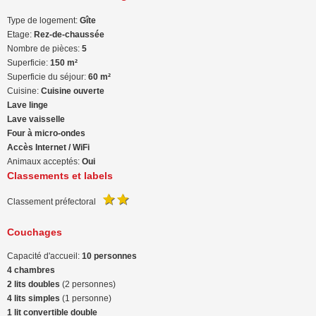
Type de logement:
Gîte
Etage:
Rez-de-chaussée
Nombre de pièces:
5
Superficie:
150 m²
Superficie du séjour:
60 m²
Cuisine:
Cuisine ouverte
Lave linge
Lave vaisselle
Four à micro-ondes
Accès Internet / WiFi
Animaux acceptés:
Oui
Classements et labels
Classement préfectoral
Couchages
Capacité d'accueil:
10 personnes
4 chambres
2 lits doubles
(2 personnes)
4 lits simples
(1 personne)
1 lit convertible double