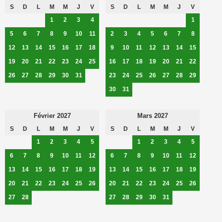
S
D
L
M
M
J
V
S
D
L
M
M
J
V
1
2
3
4
1
5
6
7
8
9
10
11
2
3
4
5
6
7
8
12
13
14
15
16
17
18
9
10
11
12
13
14
15
19
20
21
22
23
24
25
16
17
18
19
20
21
22
26
27
28
29
30
31
23
24
25
26
27
28
29
30
31
Février 2027
Mars 2027
S
D
L
M
M
J
V
S
D
L
M
M
J
V
1
2
3
4
5
1
2
3
4
5
6
7
8
9
10
11
12
6
7
8
9
10
11
12
13
14
15
16
17
18
19
13
14
15
16
17
18
19
20
21
22
23
24
25
26
20
21
22
23
24
25
26
27
28
27
28
29
30
31