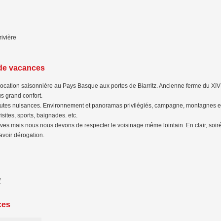
ivière
 de vacances
cation saisonnière au Pays Basque aux portes de Biarritz. Ancienne ferme du XI
us grand confort.
outes nuisances. Environnement et panoramas privilégiés, campagne, montagnes e
sites, sports, baignades. etc.
ives mais nous nous devons de respecter le voisinage même lointain. En clair, soiré
 avoir dérogation.
/
ces