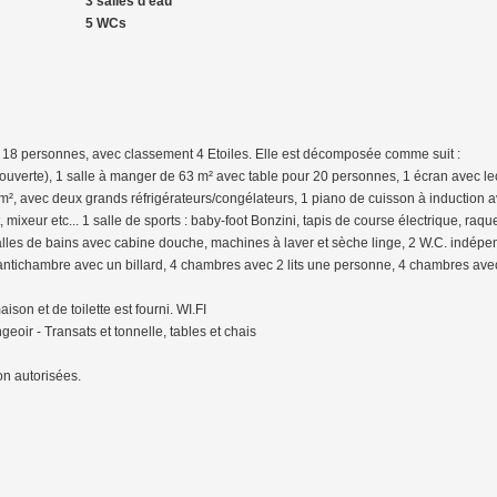
3 salles d'eau
5 WCs
18 personnes, avec classement 4 Etoiles. Elle est décomposée comme suit :
couverte), 1 salle à manger de 63 m² avec table pour 20 personnes, 1 écran avec l
², avec deux grands réfrigérateurs/congélateurs, 1 piano de cuisson à induction av
ot, mixeur etc... 1 salle de sports : baby-foot Bonzini, tapis de course électrique, raq
lles de bains avec cabine douche, machines à laver et sèche linge, 2 W.C. indépe
antichambre avec un billard, 4 chambres avec 2 lits une personne, 4 chambres avec 
aison et de toilette est fourni. WI.FI
geoir - Transats et tonnelle, tables et chais
on autorisées.