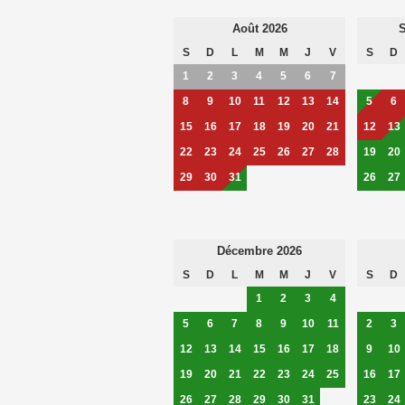
Août 2026
S
S
D
L
M
M
J
V
S
D
1
2
3
4
5
6
7
8
9
10
11
12
13
14
5
6
15
16
17
18
19
20
21
12
13
22
23
24
25
26
27
28
19
20
29
30
31
26
27
Décembre 2026
S
D
L
M
M
J
V
S
D
1
2
3
4
5
6
7
8
9
10
11
2
3
12
13
14
15
16
17
18
9
10
19
20
21
22
23
24
25
16
17
26
27
28
29
30
31
23
24