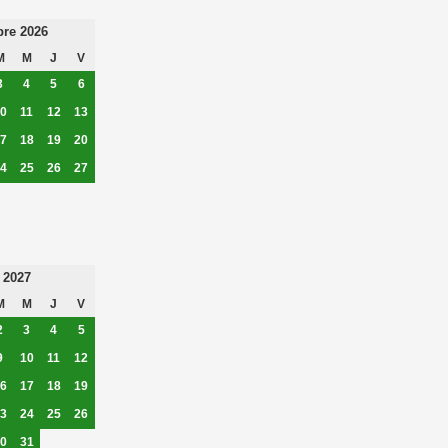
re 2026
M
M
J
V
3
4
5
6
0
11
12
13
7
18
19
20
4
25
26
27
 2027
M
M
J
V
2
3
4
5
9
10
11
12
6
17
18
19
3
24
25
26
0
31