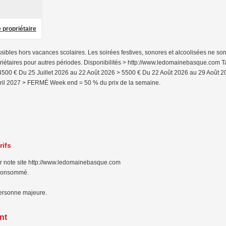
 propriétaire
ibles hors vacances scolaires. Les soirées festives, sonores et alcoolisées ne son
opriétaires pour autres périodes. Disponibilités > http://www.ledomainebasque.com Ta
> 4500 € Du 25 Juillet 2026 au 22 Août 2026 > 5500 € Du 22 Août 2026 au 29 Août 
il 2027 > FERMÉ Week end = 50 % du prix de la semaine.
rifs
 sur note site http://www.ledomainebasque.com
re consommé.
personne majeure.
nt