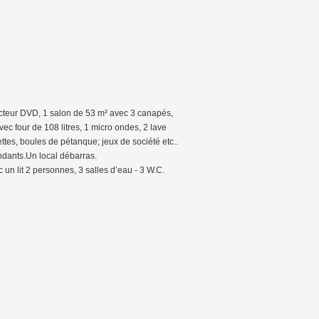
ecteur DVD, 1 salon de 53 m² avec 3 canapés,
ec four de 108 litres, 1 micro ondes, 2 lave
uettes, boules de pétanque; jeux de société etc..
ndants.Un local débarras.
un lit 2 personnes, 3 salles d’eau - 3 W.C.