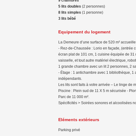
9 chambres
5 lits doubles
(2 personnes)
8 lits simples
(1 personne)
3 lits bébé
Equipement du logement
La Demeure d’une surface de 520 m² accueille 
- Rez-de-Chaussée : Lorio en façade, (entrée 
écran plat de 101 cm, 1 cuisine équipée de 31 m
vaisselle, et tout autre matériel électrique, rob
1 grande chambre avec un lit 2 personnes, 2 sa
- Étage : 1 antichambre avec 1 bibliothèque, 1 
indépendants.
Les lits sont faits à votre arrivée – Le linge de m
Piscine : Plein sud de 11 X 5 m sécurisée - Plon
Parc de 11 000 m².
Spécificités > Soirées sonores et alcoolisées n
Eléments extérieurs
Parking privé