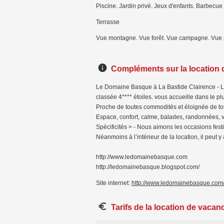
Piscine. Jardin privé. Jeux d'enfants. Barbecue
Terrasse
Vue montagne. Vue forêt. Vue campagne. Vue r
Compléments sur la location
Le Domaine Basque à La Bastide Clairence - Lo
classée 4**** étoiles. vous accueille dans le pl
Proche de toutes commodités et éloignée de t
Espace, confort, calme, balades, randonnées, vi
Spécificités > - Nous aimons les occasions fest
Néanmoins à l’intérieur de la location, il peut y
http://www.ledomainebasque.com
http://ledomainebasque.blogspot.com/
Site internet:
http://www.ledomainebasque.com
Tarifs de la location de vacan