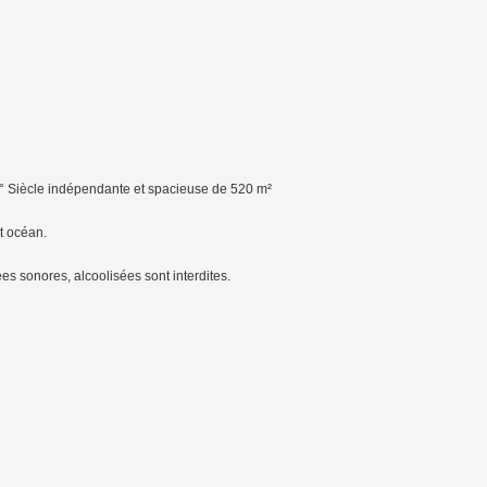
V° Siècle indépendante et spacieuse de 520 m²
t océan.
es sonores, alcoolisées sont interdites.