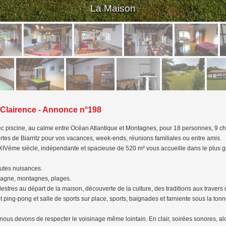
La Maison
 Clairence - Annonce n°198
c piscine, au calme entre Océan Atlantique et Montagnes, pour 18 personnes, 9 c
es de Biarritz pour vos vacances, week-ends, réunions familiales ou entre amis.
u XIVéme siècle, indépendante et spacieuse de 520 m² vous accueille dans le plus g
utes nuisances.
pagne, montagnes, plages.
stres au départ de la maison, découverte de la culture, des traditions aux travers
t ping-pong et salle de sports sur place, sports, baignades et farniente sous la tonn
ous devons de respecter le voisinage même lointain. En clair, soirées sonores, al