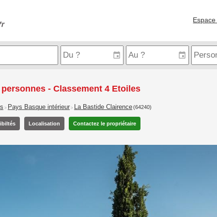
Espace 
 personnes - Classement 4 Etoiles
is
Pays Basque intérieur
La Bastide Clairence
(64240)
>
>
biltés
Localisation
Contactez le propriétaire