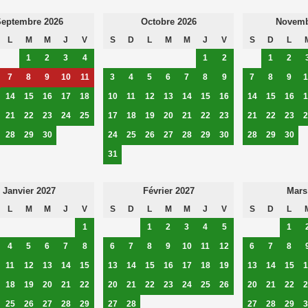
eptembre 2026
Octobre 2026
Novemb
L
M
M
J
V
S
D
L
M
M
J
V
S
D
L
1
2
3
4
1
2
1
2
7
8
9
10
11
3
4
5
6
7
8
9
7
8
9
1
14
15
16
17
18
10
11
12
13
14
15
16
14
15
16
1
21
22
23
24
25
17
18
19
20
21
22
23
21
22
23
2
28
29
30
24
25
26
27
28
29
30
28
29
30
31
Janvier 2027
Février 2027
Mars
L
M
M
J
V
S
D
L
M
M
J
V
S
D
L
1
1
2
3
4
5
1
4
5
6
7
8
6
7
8
9
10
11
12
6
7
8
11
12
13
14
15
13
14
15
16
17
18
19
13
14
15
1
18
19
20
21
22
20
21
22
23
24
25
26
20
21
22
2
25
26
27
28
29
27
28
27
28
29
3