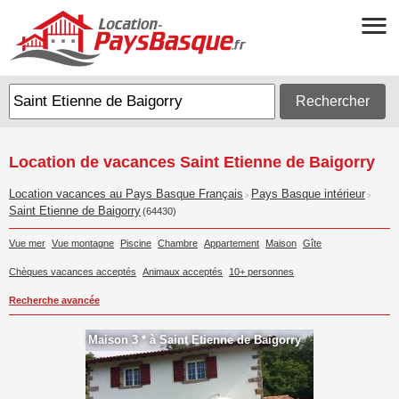
Rechercher
Location de vacances Saint Etienne de Baigorry
Location vacances au Pays Basque Français
Pays Basque intérieur
>
>
Saint Etienne de Baigorry
(64430)
Vue mer
Vue montagne
Piscine
Chambre
Appartement
Maison
Gîte
Chèques vacances acceptés
Animaux acceptés
10+ personnes
Recherche avancée
Maison 3 * à Saint Etienne de Baigorry