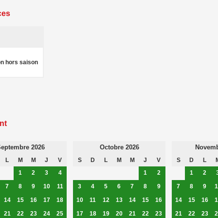
ces
on hors saison
nt
eptembre 2026
Octobre 2026
Novemb
L
M
M
J
V
S
D
L
M
M
J
V
S
D
L
1
2
3
4
1
2
1
2
7
8
9
10
11
3
4
5
6
7
8
9
7
8
9
1
14
15
16
17
18
10
11
12
13
14
15
16
14
15
16
1
21
22
23
24
25
17
18
19
20
21
22
23
21
22
23
2