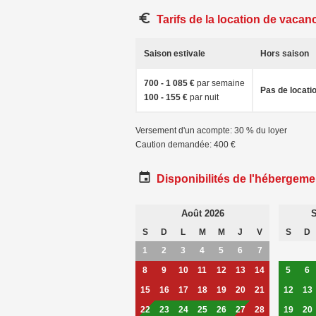
Tarifs de la location de vacan
Saison estivale
Hors saison
700 - 1 085 €
par semaine
Pas de locati
100 - 155 €
par nuit
Versement d'un acompte: 30 % du loyer
Caution demandée: 400 €
Disponibilités de l'hébergeme
Août 2026
S
S
D
L
M
M
J
V
S
D
1
2
3
4
5
6
7
8
9
10
11
12
13
14
5
6
15
16
17
18
19
20
21
12
13
22
23
24
25
26
27
28
19
20