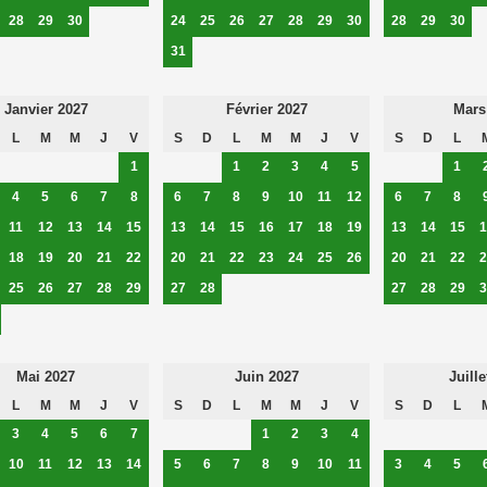
28
29
30
24
25
26
27
28
29
30
28
29
30
31
Janvier 2027
Février 2027
Mars
L
M
M
J
V
S
D
L
M
M
J
V
S
D
L
1
1
2
3
4
5
1
4
5
6
7
8
6
7
8
9
10
11
12
6
7
8
11
12
13
14
15
13
14
15
16
17
18
19
13
14
15
1
18
19
20
21
22
20
21
22
23
24
25
26
20
21
22
2
25
26
27
28
29
27
28
27
28
29
3
Mai 2027
Juin 2027
Juille
L
M
M
J
V
S
D
L
M
M
J
V
S
D
L
3
4
5
6
7
1
2
3
4
10
11
12
13
14
5
6
7
8
9
10
11
3
4
5