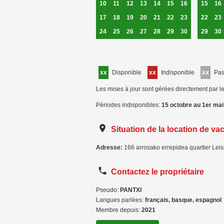
10
11
12
13
14
15
16
15
16
17
18
19
20
21
22
23
22
23
24
25
26
27
28
29
30
29
30
xx
Disponible
xx
Indisponible
xx
Pa
Les mises à jour sont gérées directement par le
Périodes indisponibles:
15 octobre au 1er mai
Situation de la location de va
Adresse:
166 arrosako errepidea quartier Lei
Contactez le propriétaire
Pseudo:
PANTXI
Langues parlées:
français, basque, espagnol
Membre depuis:
2021