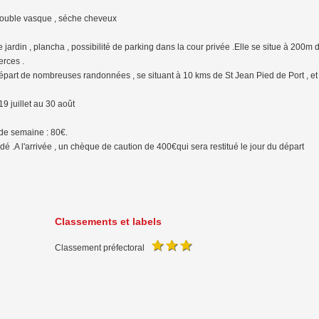
double vasque , séche cheveux
 jardin , plancha , possibilité de parking dans la cour privée .Elle se situe à 200m
rces .
 départ de nombreuses randonnées , se situant à 10 kms de St Jean Pied de Port , et
9 juillet au 30 août
n de semaine : 80€.
 .A l'arrivée , un chèque de caution de 400€qui sera restitué le jour du départ
Classements et labels
Classement préfectoral