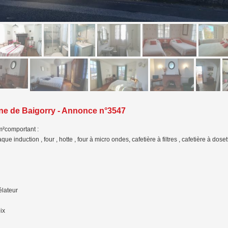
ne de Baigorry - Annonce n°3547
m²comportant :
induction , four , hotte , four à micro ondes, cafetière à filtres , cafetière à dosettes
élateur
ix