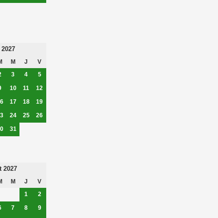
 2027
M
M
J
V
2
3
4
5
9
10
11
12
6
17
18
19
3
24
25
26
0
31
t 2027
M
M
J
V
1
2
6
7
8
9