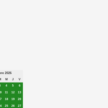
re 2026
M
M
J
V
3
4
5
6
0
11
12
13
7
18
19
20
4
25
26
27