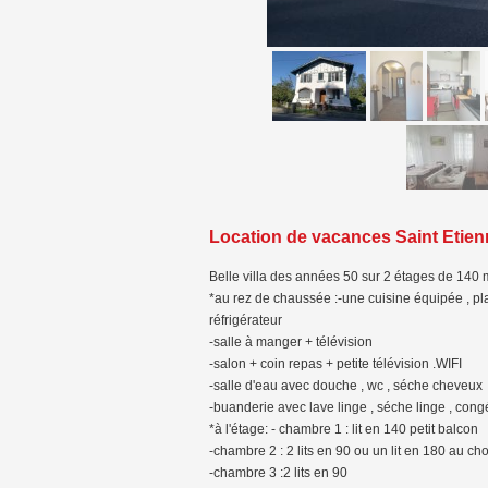
Location de vacances Saint Etien
Belle villa des années 50 sur 2 étages de 140 
*au rez de chaussée :-une cuisine équipée , plaque 
réfrigérateur
-salle à manger + télévision
-salon + coin repas + petite télévision .WIFI
-salle d'eau avec douche , wc , séche cheveux
-buanderie avec lave linge , séche linge , cong
*à l'étage: - chambre 1 : lit en 140 petit balcon
-chambre 2 : 2 lits en 90 ou un lit en 180 au cho
-chambre 3 :2 lits en 90