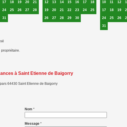
17
18
19
20
21
12
13
14
15
16
17
18
10
11
12
1
24
25
26
27
28
19
20
21
22
23
24
25
17
18
19
2
31
26
27
28
29
30
24
25
26
2
31
ssé
 propriétaire.
cances à Saint Etienne de Baigorry
spars
64430
Saint Etienne de Baigorry
Nom
*
Message
*