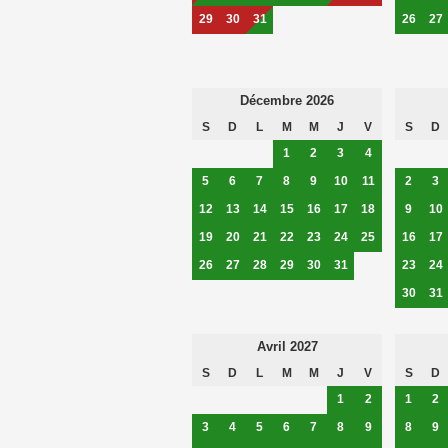
29
30
31
26
27
Décembre 2026
S
D
L
M
M
J
V
S
D
1
2
3
4
5
6
7
8
9
10
11
2
3
12
13
14
15
16
17
18
9
10
19
20
21
22
23
24
25
16
17
26
27
28
29
30
31
23
24
30
31
Avril 2027
S
D
L
M
M
J
V
S
D
1
2
1
2
3
4
5
6
7
8
9
8
9