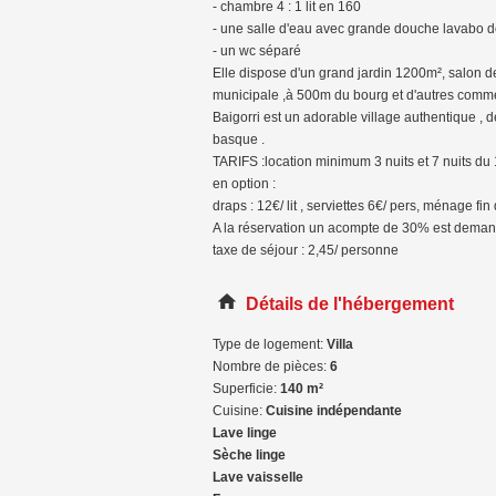
- chambre 4 : 1 lit en 160
- une salle d'eau avec grande douche lavabo 
- un wc séparé
Elle dispose d'un grand jardin 1200m², salon de
municipale ,à 500m du bourg et d'autres comme
Baigorri est un adorable village authentique ,
basque .
TARIFS :location minimum 3 nuits et 7 nuits du 1
en option :
draps : 12€/ lit , serviettes 6€/ pers, ménage fi
A la réservation un acompte de 30% est demandé
taxe de séjour : 2,45/ personne
Détails de l'hébergement
Type de logement:
Villa
Nombre de pièces:
6
Superficie:
140 m²
Cuisine:
Cuisine indépendante
Lave linge
Sèche linge
Lave vaisselle