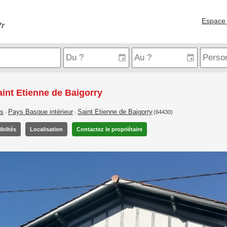
Espace 
int Etienne de Baigorry
is
Pays Basque intérieur
Saint Etienne de Baigorry
(64430)
>
>
biltés
Localisation
Contactez le propriétaire