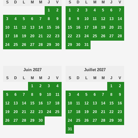
S
D
L
M
M
J
V
S
D
L
M
M
J
V
1
2
1
2
3
4
5
6
7
3
4
5
6
7
8
9
8
9
10
11
12
13
14
10
11
12
13
14
15
16
15
16
17
18
19
20
21
17
18
19
20
21
22
23
22
23
24
25
26
27
28
24
25
26
27
28
29
30
29
30
31
Juin 2027
Juillet 2027
S
D
L
M
M
J
V
S
D
L
M
M
J
V
1
2
3
4
1
2
5
6
7
8
9
10
11
3
4
5
6
7
8
9
12
13
14
15
16
17
18
10
11
12
13
14
15
16
19
20
21
22
23
24
25
17
18
19
20
21
22
23
26
27
28
29
30
24
25
26
27
28
29
30
31