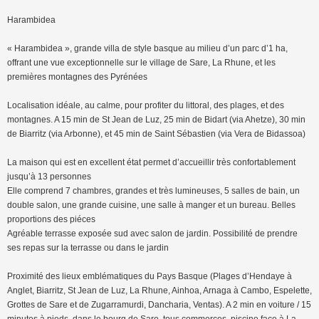
Harambidea
« Harambidea », grande villa de style basque au milieu d’un parc d’1 ha,
offrant une vue exceptionnelle sur le village de Sare, La Rhune, et les
premières montagnes des Pyrénées
Localisation idéale, au calme, pour profiter du littoral, des plages, et des
montagnes. A 15 min de St Jean de Luz, 25 min de Bidart (via Ahetze), 30 min
de Biarritz (via Arbonne), et 45 min de Saint Sébastien (via Vera de Bidassoa)
La maison qui est en excellent état permet d’accueillir très confortablement
jusqu’à 13 personnes
Elle comprend 7 chambres, grandes et très lumineuses, 5 salles de bain, un
double salon, une grande cuisine, une salle à manger et un bureau. Belles
proportions des piéces
Agréable terrasse exposée sud avec salon de jardin. Possibilité de prendre
ses repas sur la terrasse ou dans le jardin
Proximité des lieux emblématiques du Pays Basque (Plages d’Hendaye à
Anglet, Biarritz, St Jean de Luz, La Rhune, Ainhoa, Arnaga à Cambo, Espelette,
Grottes de Sare et de Zugarramurdi, Dancharia, Ventas). A 2 min en voiture / 15
minutes à pieds, dans le bourg de Sare, tous commerces, piscine face à La