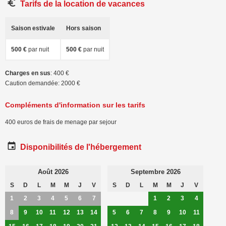
Tarifs de la location de vacances
Saison estivale
Hors saison
500 €
par nuit
500 €
par nuit
Charges en sus
: 400 €
Caution demandée: 2000 €
Compléments d'information sur les tarifs
400 euros de frais de menage par sejour
Disponibilités de l'hébergement
Août 2026
Septembre 2026
S
D
L
M
M
J
V
S
D
L
M
M
J
V
1
2
3
4
5
6
7
1
2
3
4
8
9
10
11
12
13
14
5
6
7
8
9
10
11