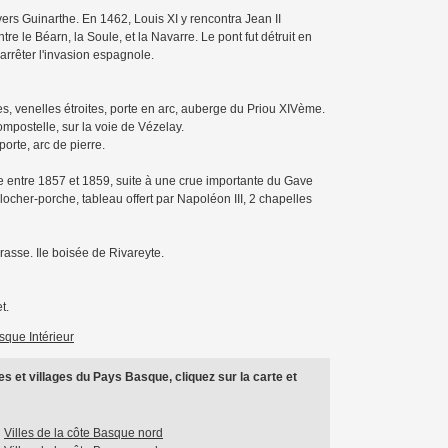
ers Guinarthe. En 1462, Louis XI y rencontra Jean II
tre le Béarn, la Soule, et la Navarre. Le pont fut détruit en
’arrêter l'invasion espagnole.
es, venelles étroites, porte en arc, auberge du Priou XIVème.
mpostelle, sur la voie de Vézelay.
orte, arc de pierre.
te entre 1857 et 1859, suite à une crue importante du Gave
locher-porche, tableau offert par Napoléon III, 2 chapelles
asse. Ile boisée de Rivareyte.
t.
asque Intérieur
es et villages du Pays Basque, cliquez sur la carte et
Villes de la côte Basque nord