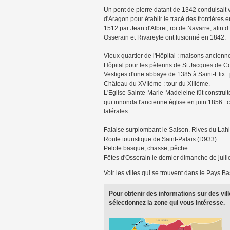
Un pont de pierre datant de 1342 conduisait v
d'Aragon pour établir le tracé des frontières en
1512 par Jean d'Albret, roi de Navarre, afin d
Osserain et Rivareyte ont fusionné en 1842.
Vieux quartier de l'Hôpital : maisons ancienn
Hôpital pour les pèlerins de St Jacques de Co
Vestiges d'une abbaye de 1385 à Saint-Elix : p
Château du XVIIème : tour du XIIIème.
L'Eglise Sainte-Marie-Madeleine fût construi
qui innonda l'ancienne église en juin 1856 : c
latérales.
Falaise surplombant le Saison. Rives du Lahir
Route touristique de Saint-Palais (D933).
Pelote basque, chasse, pêche.
Fêtes d'Osserain le dernier dimanche de juille
Voir les villes qui se trouvent dans le Pays B
Pour obtenir des informations sur des vill
sélectionnez la zone qui vous intéresse.