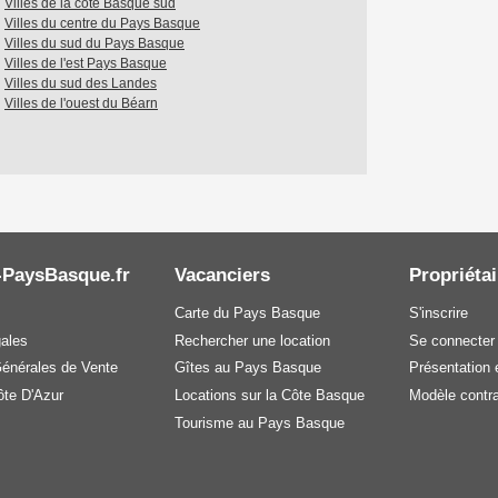
Villes de la côte Basque sud
Villes du centre du Pays Basque
Villes du sud du Pays Basque
Villes de l'est Pays Basque
Villes du sud des Landes
Villes de l'ouest du Béarn
-PaysBasque.fr
Vacanciers
Propriétai
Carte du Pays Basque
S'inscrire
gales
Rechercher une location
Se connecter
Générales de Vente
Gîtes au Pays Basque
Présentation e
te D'Azur
Locations sur la Côte Basque
Modèle contra
Tourisme au Pays Basque