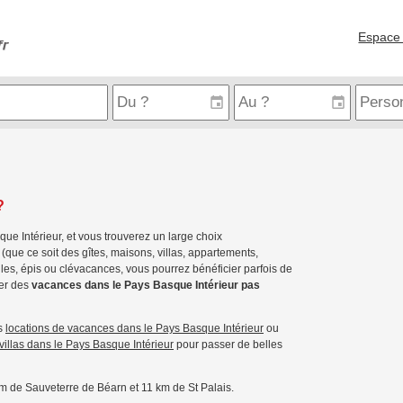
Espace 
?
ue Intérieur, et vous trouverez un large choix
(que ce soit des gîtes, maisons, villas, appartements,
iles, épis ou clévacances, vous pourrez bénéficier parfois de
er des
vacances dans le Pays Basque Intérieur pas
es
locations de vacances dans le Pays Basque Intérieur
ou
villas dans le Pays Basque Intérieur
pour passer de belles
m de Sauveterre de Béarn et 11 km de St Palais.