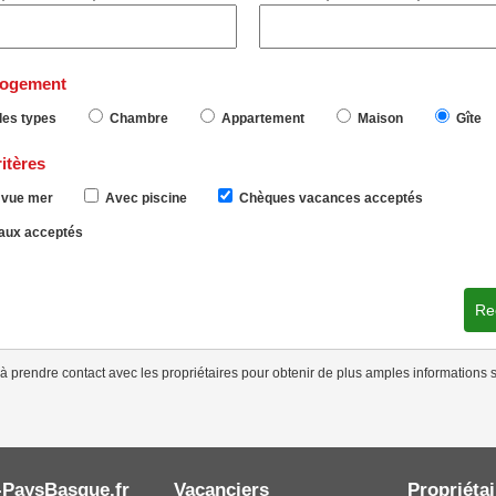
logement
les types
Chambre
Appartement
Maison
Gîte
itères
vue mer
Avec piscine
Chèques vacances acceptés
ux acceptés
Re
à prendre contact avec les propriétaires pour obtenir de plus amples informations s
-PaysBasque.fr
Vacanciers
Propriétai