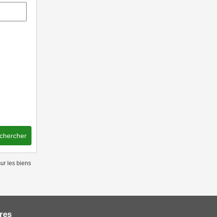
chercher
ur les biens
res