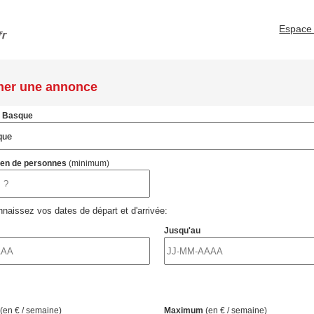
Espace 
her une annonce
s Basque
ien de personnes
(minimum)
naissez vos dates de départ et d'arrivée:
Jusqu'au
(en € / semaine)
Maximum
(en € / semaine)