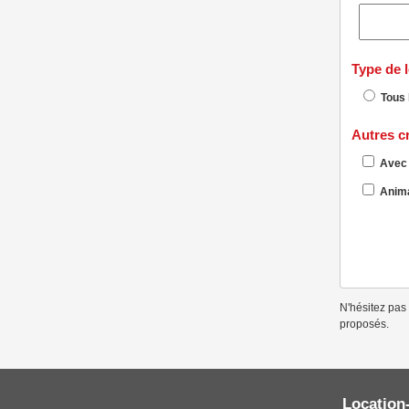
Type de 
Tous 
Autres cr
Avec 
Anima
N'hésitez pas 
proposés.
Location