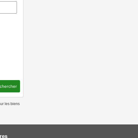
chercher
ur les biens
res