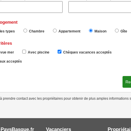
logement
les types
Chambre
Appartement
Maison
Gîte
itères
vue mer
Avec piscine
Chèques vacances acceptés
ux acceptés
Re
à prendre contact avec les propriétaires pour obtenir de plus amples informations s
-PaysBasque.fr
Vacanciers
Propriétai