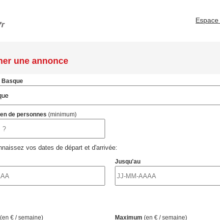
Espace 
her une annonce
s Basque
ien de personnes
(minimum)
naissez vos dates de départ et d'arrivée:
Jusqu'au
(en € / semaine)
Maximum
(en € / semaine)