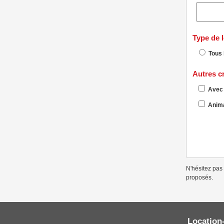
Type de 
Tous 
Autres cr
Avec 
Anima
N'hésitez pas 
proposés.
Location