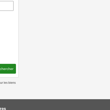
chercher
ur les biens
res