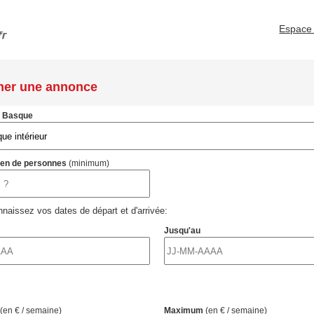
Espace 
her une annonce
s Basque
ien de personnes
(minimum)
naissez vos dates de départ et d'arrivée:
Jusqu'au
(en € / semaine)
Maximum
(en € / semaine)