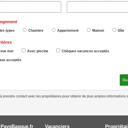
logement
les types
Chambre
Appartement
Maison
Gîte
itères
vue mer
Avec piscine
Chèques vacances acceptés
ux acceptés
Re
à prendre contact avec les propriétaires pour obtenir de plus amples informations s
-PaysBasque.fr
Vacanciers
Propriétai