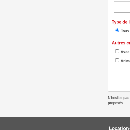
Type de 
Tous 
Autres cr
Avec 
Anima
N'hésitez pas 
proposés.
Location