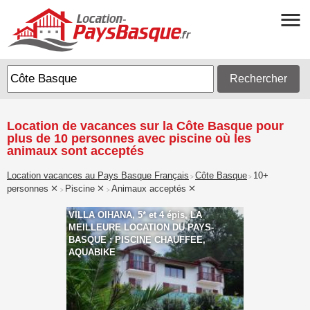
Rechercher
Location de vacances sur la Côte Basque pour
plus de 10 personnes avec piscine où les
animaux sont acceptés
Location vacances au Pays Basque Français
Côte Basque
10+
>
>
personnes
Piscine
Animaux acceptés
>
>
VILLA OIHANA, 5* et 4 épis, LA
MEILLEURE LOCATION DU PAYS-
BASQUE : PISCINE CHAUFFEE,
AQUABIKE