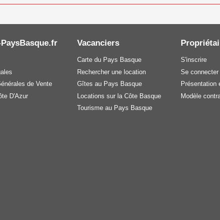
-PaysBasque.fr
Vacanciers
Propriétai
Carte du Pays Basque
S'inscrire
gales
Rechercher une location
Se connecter
Générales de Vente
Gîtes au Pays Basque
Présentation e
te D'Azur
Locations sur la Côte Basque
Modèle contra
Tourisme au Pays Basque