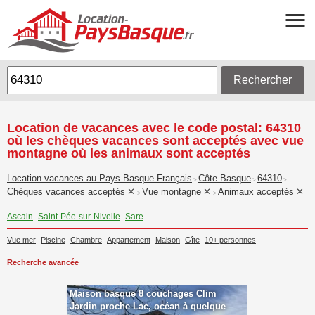
Rechercher
Location de vacances avec le code postal: 64310
où les chèques vacances sont acceptés avec vue
montagne où les animaux sont acceptés
Location vacances au Pays Basque Français
Côte Basque
64310
>
>
>
Chèques vacances acceptés
Vue montagne
Animaux acceptés
>
>
Ascain
Saint-Pée-sur-Nivelle
Sare
Vue mer
Piscine
Chambre
Appartement
Maison
Gîte
10+ personnes
Recherche avancée
Maison basque 8 couchages Clim
Jardin proche Lac, océan à quelque