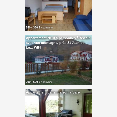
250 - 360 €
/ semaine
Appartement Neuf 4 personnes à Ascain
avec vue montagne, près St Jean de
Luz, WIFI
290 - 690 €
/ semaine
Appartement dans maison à Sare