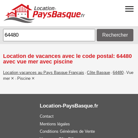
Rechercher
Location de vacances avec le code postal: 64480
avec vue mer avec piscine
Location vacances au Pays Basque Français
Côte Basque
64480
Vue
>
>
>
mer
Piscine
>
Location-PaysBasque.fr
Contact
Mentions légales
Conditions Générales de Vente