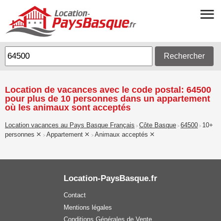
Rechercher
Location de vacances avec le code postal: 64500
pour plus de 10 personnes dans un appartement
où les animaux sont acceptés
Location vacances au Pays Basque Français
Côte Basque
64500
10+
>
>
>
personnes
Appartement
Animaux acceptés
>
>
Location-PaysBasque.fr
Contact
Mentions légales
Conditions Générales de Vente