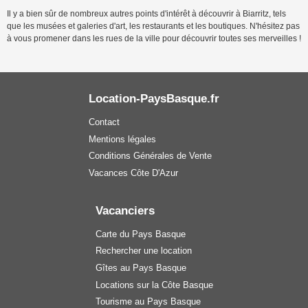
Il y a bien sûr de nombreux autres points d'intérêt à découvrir à Biarritz, tels
que les musées et galeries d'art, les restaurants et les boutiques. N'hésitez pas
à vous promener dans les rues de la ville pour découvrir toutes ses merveilles !
Location-PaysBasque.fr
Contact
Mentions légales
Conditions Générales de Vente
Vacances Côte D'Azur
Vacanciers
Carte du Pays Basque
Rechercher une location
Gîtes au Pays Basque
Locations sur la Côte Basque
Tourisme au Pays Basque