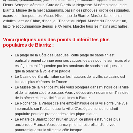
Fleurs. Aéroport, aéroclub. Gare de Biarritz la Negresse. Musée historique de
Biarritz. Musée de la mer : aquariums, bassin des phoques, grotte des squales,
expositions temporaires. Musée Historique de Biarritz. Musée d'art oriental
Asiatica : arts de Chine, d'Inde, du Tibet et du Népal. Musée du Chocolat : art,
histoire et gourmandise depuis le XVIIème. Marché tous les matins aux halles.
Voici quelques-uns des
points d'intérêt les plus
populaires de Biarritz
:
La plage de la Côte des Basques : cette plage de sable fin est
particulièrement connue pour ses vagues idéales pour le surf, mais elle
est également fréquentée par les amateurs de sports nautiques tels
que la planche à voile et le paddle.
Le Casino de Biarritz : situé sur les hauteurs de la ville, ce casino est
l'un des plus célèbres de France.
Le Musée de la Mer : ce musée vous plongera dans l'histoire de la ville
et de la région côtière basque. Vous y découvrirez notamment l'histoire
de la pêche et des activités maritimes à Biarritz.
Le Rocher de la Vierge : ce site emblématique de la ville offre une vue
imprenable sur l'océan et sur la ville. C'est également un endroit
populaire pour les promenades et les pique-niques.
Le Phare de Biarritz : construit en 1834, ce phare est l'un des plus
anciens de France. Vous pourrez y monter et profiter d'une vue
panoramique sur la ville et la côte basque.