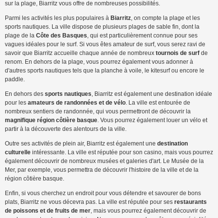
sur la plage, Biarritz vous offre de nombreuses possibilités.
Parmi les activités les plus populaires à
Biarritz
, on compte la plage et les
sports nautiques. La ville dispose de plusieurs plages de sable fin, dont la
plage de la
Côte des Basques
, qui est particulièrement connue pour ses
vagues idéales pour le surf. Si vous êtes amateur de surf, vous serez ravi de
savoir que Biarritz accueille chaque année de nombreux
tournois de surf
de
renom. En dehors de la plage, vous pourrez également vous adonner à
d'autres sports nautiques tels que la planche à voile, le kitesurf ou encore le
paddle.
En dehors des
sports nautiques
, Biarritz est également une destination idéale
pour les
amateurs de randonnées et de vélo
. La ville est entourée de
nombreux sentiers de randonnée, qui vous permettront de découvrir la
magnifique région côtière basque
. Vous pourrez également louer un vélo et
partir à la découverte des alentours de la ville.
Outre ses activités de plein air, Biarritz est également une
destination
culturelle
intéressante. La ville est réputée pour son casino, mais vous pourrez
également découvrir de nombreux musées et galeries d'art. Le Musée de la
Mer, par exemple, vous permettra de découvrir l'histoire de la ville et de la
région côtière basque.
Enfin, si vous cherchez un endroit pour vous détendre et savourer de bons
plats, Biarritz ne vous décevra pas. La ville est réputée pour ses
restaurants
de poissons et de fruits de mer
, mais vous pourrez également découvrir de