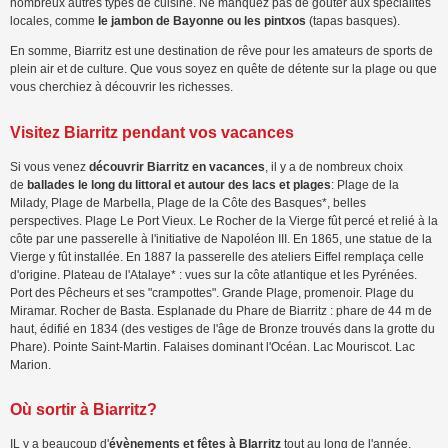
nombreux autres types de cuisine. Ne manquez pas de goûter aux spécialités
locales, comme
le jambon de Bayonne ou les pintxos
(tapas basques).
En somme, Biarritz est une destination de rêve pour les amateurs de sports de
plein air et de culture. Que vous soyez en quête de détente sur la plage ou que
vous cherchiez à découvrir les richesses.
Visitez Biarritz pendant vos vacances
Si vous venez
découvrir Biarritz en vacances
, il y a de nombreux choix
de
ballades le long du littoral et autour des lacs et plages
: Plage de la
Milady, Plage de Marbella, Plage de la Côte des Basques*, belles
perspectives. Plage Le Port Vieux. Le Rocher de la Vierge fût percé et relié à la
côte par une passerelle à l'initiative de Napoléon III. En 1865, une statue de la
Vierge y fût installée. En 1887 la passerelle des ateliers Eiffel remplaça celle
d'origine. Plateau de l'Atalaye* : vues sur la côte atlantique et les Pyrénées.
Port des Pêcheurs et ses "crampottes". Grande Plage, promenoir. Plage du
Miramar. Rocher de Basta. Esplanade du Phare de Biarritz : phare de 44 m de
haut, édifié en 1834 (des vestiges de l'âge de Bronze trouvés dans la grotte du
Phare). Pointe Saint-Martin. Falaises dominant l'Océan. Lac Mouriscot. Lac
Marion.
Où sortir à Biarritz?
IL y a beaucoup d'
évènements et fêtes à BIarritz
tout au long de l'année,