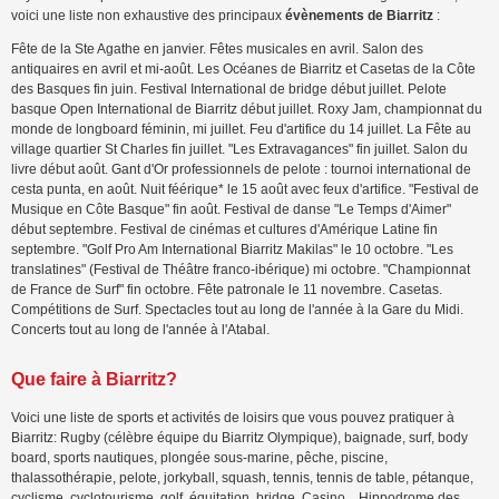
voici une liste non exhaustive des principaux
évènements de Biarritz
:
Fête de la Ste Agathe en janvier. Fêtes musicales en avril. Salon des
antiquaires en avril et mi-août. Les Océanes de Biarritz et Casetas de la Côte
des Basques fin juin. Festival International de bridge début juillet. Pelote
basque Open International de Biarritz début juillet. Roxy Jam, championnat du
monde de longboard féminin, mi juillet. Feu d'artifice du 14 juillet. La Fête au
village quartier St Charles fin juillet. "Les Extravagances" fin juillet. Salon du
livre début août. Gant d'Or professionnels de pelote : tournoi international de
cesta punta, en août. Nuit féérique* le 15 août avec feux d'artifice. "Festival de
Musique en Côte Basque" fin août. Festival de danse "Le Temps d'Aimer"
début septembre. Festival de cinémas et cultures d'Amérique Latine fin
septembre. "Golf Pro Am International Biarritz Makilas" le 10 octobre. "Les
translatines" (Festival de Théâtre franco-ibérique) mi octobre. "Championnat
de France de Surf" fin octobre. Fête patronale le 11 novembre. Casetas.
Compétitions de Surf. Spectacles tout au long de l'année à la Gare du Midi.
Concerts tout au long de l'année à l'Atabal.
Que faire à Biarritz?
Voici une liste de sports et activités de loisirs que vous pouvez pratiquer à
Biarritz: Rugby (célèbre équipe du Biarritz Olympique), baignade, surf, body
board, sports nautiques, plongée sous-marine, pêche, piscine,
thalassothérapie, pelote, jorkyball, squash, tennis, tennis de table, pétanque,
cyclisme, cyclotourisme, golf, équitation, bridge, Casino... Hippodrome des