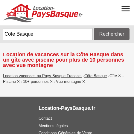
Rechercher
Location de vacances sur la Côte Basque dans
un gîte avec piscine pour plus de 10 personnes
avec vue montagne
Location vacances au Pays Basque Français
Côte Basque
Gîte
>
>
>
Piscine
10+ personnes
Vue montagne
>
>
Location-PaysBasque.fr
Contact
Mentions légales
Conditions Générales de Vente