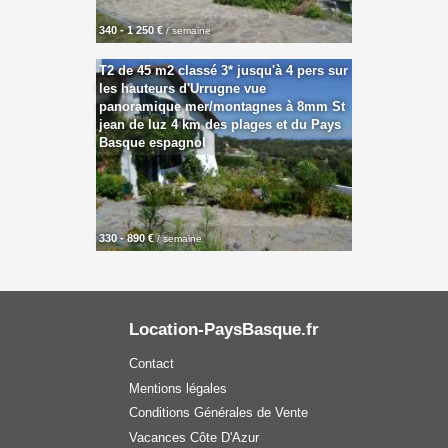
340 - 1 250 €
/ semaine
T2 de 45 m2 classé 3* jusqu'à 4 pers sur
les hauteurs d'Urrugne vue
panoramique mer/montagnes à 8mm St
jean de luz 4 km des plages et du Pays
Basque espagnol
330 - 890 €
/ semaine
Location-PaysBasque.fr
Contact
Mentions légales
Conditions Générales de Vente
Vacances Côte D'Azur