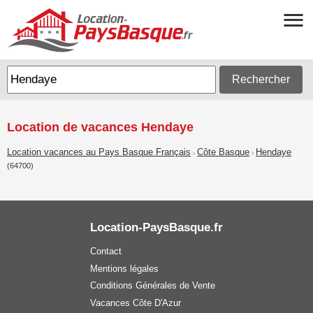
Rechercher
Location de vacances Hendaye
Location vacances au Pays Basque Français
Côte Basque
Hendaye
>
>
(64700)
Location-PaysBasque.fr
Contact
Mentions légales
Conditions Générales de Vente
Vacances Côte D'Azur