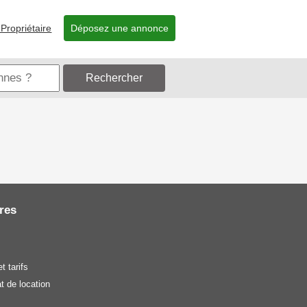
Propriétaire
Déposez une annonce
Rechercher
res
t tarifs
t de location