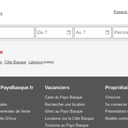
Espace 
ce
is
Côte Basque
Lahonce
(64990)
>
>
-PaysBasque.fr
Vacanciers
Propriétai
Carte du Pays Basque
S'inscrire
gales
Rechercher une location
Se connecter
Générales de Vente
Gîtes au Pays Basque
Présentation e
te D'Azur
Locations sur la Côte Basque
Modèle contra
Tourisme au Pays Basque