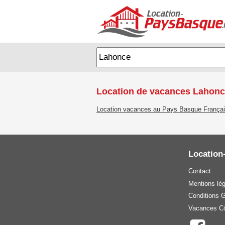
Location de vacances Lahon
Location vacances au Pays Basque França
Location
Contact
Mentions lé
Conditions 
Vacances Cô