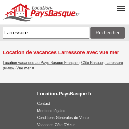
Rechercher
Location de vacances Larressore avec vue mer
Location vacances au Pays Basque Français
Côte Basque
Larressore
>
>
Vue mer
(64480)
>
Location-PaysBasque.fr
Contact
Mentions légales
Conditions Générales de Vente
Vacances Côte D'Azur