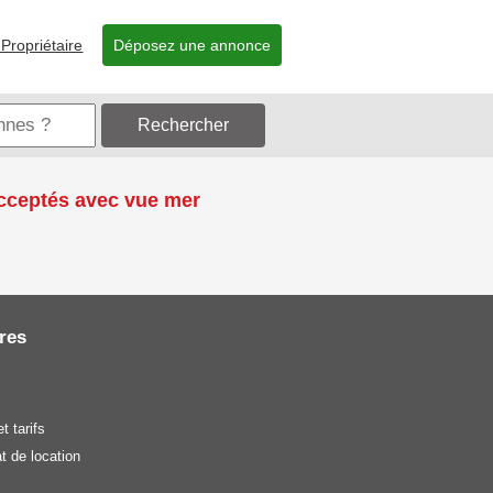
Propriétaire
Déposez une annonce
Rechercher
cceptés avec vue mer
res
t tarifs
t de location