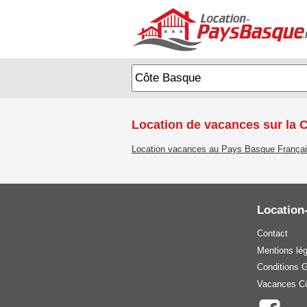
Location de vacances sur la 
Location vacances au Pays Basque França
Location
Contact
Mentions lé
Conditions 
Vacances Cô