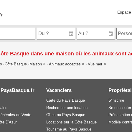
Espace 
Côte Basque dans une maison où les animaux sont a
is
Côte Basque
Maison
Animaux acceptés
Vue mer
>
>
>
>
-PaysBasque.fr
Vacanciers
Propriétai
Carte du Pays Basque
S'inscrire
gales
Rechercher une location
Se connecter
Générales de Vente
Gîtes au Pays Basque
Présentation e
te D'Azur
Locations sur la Côte Basque
Modèle contra
Tourisme au Pays Basque