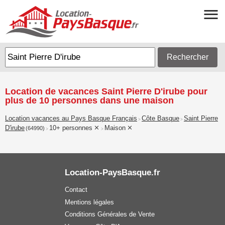
Rechercher
Location de vacances Saint Pierre D'irube pour
plus de 10 personnes dans une maison
Location vacances au Pays Basque Français
Côte Basque
Saint Pierre
>
>
D'irube
10+ personnes
Maison
(64990)
>
>
Location-PaysBasque.fr
Contact
Mentions légales
Conditions Générales de Vente