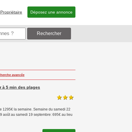
Propriétaire
Déposez une annonce
Rechercher
herche avancée
 à 5 min des plages
e 1295€ la semaine. Semaine du samedi 22
9 août au samedi 19 septembre: 695€ au lieu