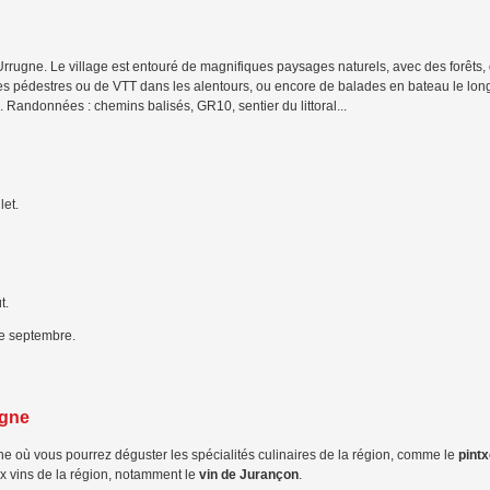
 Urrugne. Le village est entouré de magnifiques paysages naturels, avec des forêts,
es pédestres ou de VTT dans les alentours, ou encore de balades en bateau le lon
. Randonnées : chemins balisés, GR10, sentier du littoral...
let.
t.
de septembre.
ugne
ne où vous pourrez déguster les spécialités culinaires de la région, comme le
pint
 vins de la région, notamment le
vin de Jurançon
.