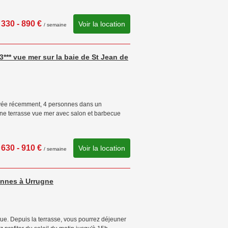
330 - 890 €
Voir la location
/ semaine
*** vue mer sur la baie de St Jean de
novée récemment, 4 personnes dans un
ne terrasse vue mer avec salon et barbecue
630 - 910 €
Voir la location
/ semaine
onnes à Urrugne
e. Depuis la terrasse, vous pourrez déjeuner