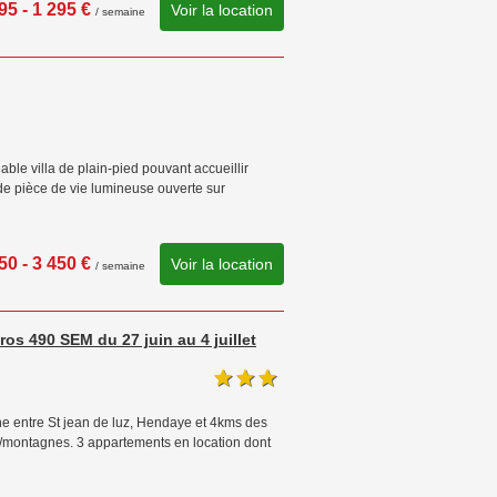
95 - 1 295 €
Voir la location
/ semaine
le villa de plain-pied pouvant accueillir
de pièce de vie lumineuse ouverte sur
50 - 3 450 €
Voir la location
/ semaine
os 490 SEM du 27 juin au 4 juillet
ne entre St jean de luz, Hendaye et 4kms des
/montagnes. 3 appartements en location dont