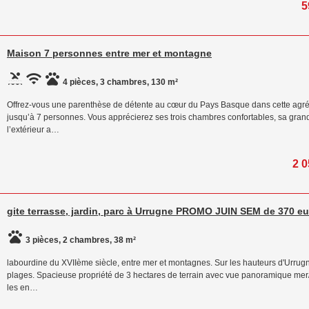
5
Maison 7 personnes entre mer et montagne
4 pièces, 3 chambres, 130 m²
Offrez-vous une parenthèse de détente au cœur du Pays Basque dans cette agréab
jusqu’à 7 personnes. Vous apprécierez ses trois chambres confortables, sa gran
l’extérieur a…
2 0
gite terrasse, jardin, parc à Urrugne PROMO JUIN SEM de 370 eur
3 pièces, 2 chambres, 38 m²
labourdine du XVIIème siècle, entre mer et montagnes. Sur les hauteurs d'Urrug
plages. Spacieuse propriété de 3 hectares de terrain avec vue panoramique mer
les en…