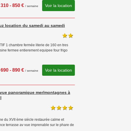
310 - 850 €
Voir la location
/ semaine
 luz location du samedi au samedi
 1 chambre fermée literie de 160 en tres
sine fermee entierement equipee four frigo
690 - 890 €
Voir la location
/ semaine
ne vue panoramique mer/montagnes à
l
 du XVII ème siècle restaurée calme et
nce terrasse av vue imprenable sur le phare de