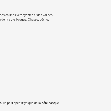
 des collines verdoyantes et des vallées
g de la
côte basque
. Chasse, pêche,
xo
, un petit apéritif typique de la
côte basque
.