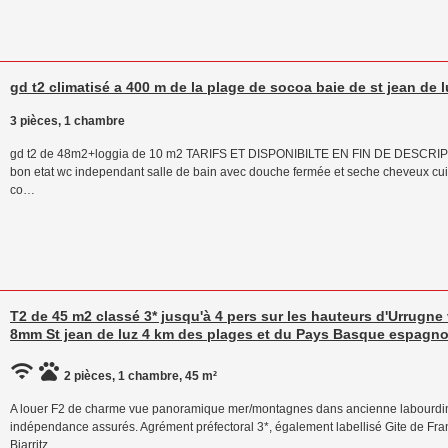
gd t2 climatisé a 400 m de la plage de socoa baie de st jean de
3 pièces, 1 chambre
gd t2 de 48m2+loggia de 10 m2 TARIFS ET DISPONIBILTE EN FIN DE DESCRIPTIF
bon etat wc independant salle de bain avec douche fermée et seche cheveux cui
co…
T2 de 45 m2 classé 3* jusqu'à 4 pers sur les hauteurs d'Urrug
8mm St jean de luz 4 km des plages et du Pays Basque espagno
2 pièces, 1 chambre, 45 m²
A louer F2 de charme vue panoramique mer/montagnes dans ancienne labourdine
indépendance assurés. Agrément préfectoral 3*, également labellisé Gite de Fra
Biarritz…