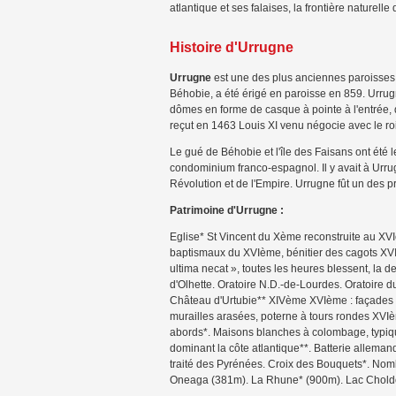
atlantique et ses falaises, la frontière naturell
Histoire d'Urrugne
Urrugne
est une des plus anciennes paroisses d
Béhobie, a été érigé en paroisse en 859. Urr
dômes en forme de casque à pointe à l'entrée, 
reçut en 1463 Louis XI venu négocie avec le roi
Le gué de Béhobie et l'île des Faisans ont été 
condominium franco-espagnol. Il y avait à Urru
Révolution et de l'Empire. Urrugne fût un des pr
Patrimoine d'Urrugne :
Eglise* St Vincent du Xème reconstruite au XVIè
baptismaux du XVIème, bénitier des cagots XVI
ultima necat », toutes les heures blessent, la
d'Olhette. Oratoire N.D.-de-Lourdes. Oratoire d
Château d'Urtubie** XIVème XVIème : façades et 
murailles arasées, poterne à tours rondes XVIèm
abords*. Maisons blanches à colombage, typique
dominant la côte atlantique**. Batterie alleman
traité des Pyrénées. Croix des Bouquets*. Nomb
Oneaga (381m). La Rhune* (900m). Lac Choldo