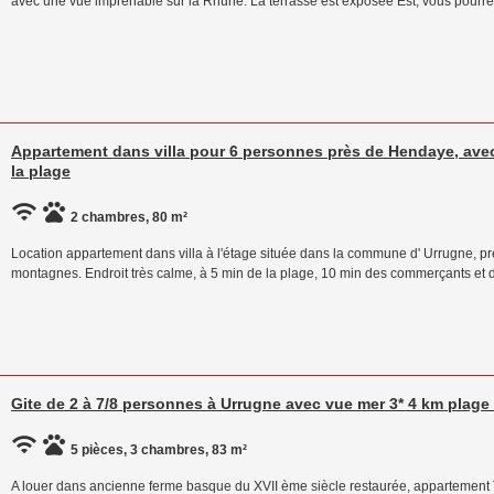
avec une vue imprenable sur la Rhune. La terrasse est exposée Est, vous pourrez
Appartement dans villa pour 6 personnes près de Hendaye, avec
la plage
2 chambres, 80 m²
Location appartement dans villa à l'étage située dans la commune d' Urrugne, pr
montagnes. Endroit très calme, à 5 min de la plage, 10 min des commerçants et d
Gite de 2 à 7/8 personnes à Urrugne avec vue mer 3* 4 km plag
5 pièces, 3 chambres, 83 m²
A louer dans ancienne ferme basque du XVII ème siècle restaurée, appartement