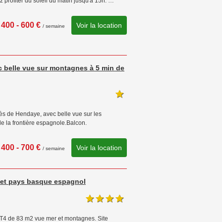
 profiter du soleil du matin jusqu'à 15h. …
400 - 600 €
Voir la location
/ semaine
 belle vue sur montagnes à 5 min de
ès de Hendaye, avec belle vue sur les
e la frontière espagnole.Balcon.
400 - 700 €
Voir la location
/ semaine
e et pays basque espagnol
 T4 de 83 m2 vue mer et montagnes. Site