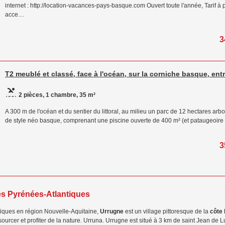
internet : http://location-vacances-pays-basque.com Ouvert toute l'année, Tarif 
acce…
3
T2 meublé et classé, face à l'océan, sur la corniche basque, en
2 pièces, 1 chambre, 35 m²
A 300 m de l'océan et du sentier du littoral, au milieu un parc de 12 hectares arb
de style néo basque, comprenant une piscine ouverte de 400 m² (et pataugeoire p
3
des Pyrénées-Atlantiques
iques en région Nouvelle-Aquitaine,
Urrugne
est un village pittoresque de la
côte
sourcer et profiter de la nature. Urruna. Urrugne est situé à 3 km de saint Jean de L