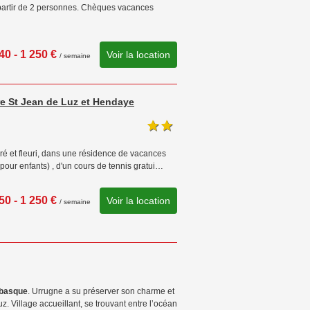
à partir de 2 personnes. Chèques vacances
40 - 1 250 €
Voir la location
/ semaine
tre St Jean de Luz et Hendaye
oré et fleuri, dans une résidence de vacances
our enfants) , d'un cours de tennis gratui…
50 - 1 250 €
Voir la location
/ semaine
 basque
. Urrugne a su préserver son charme et
uz. Village accueillant, se trouvant entre l’océan