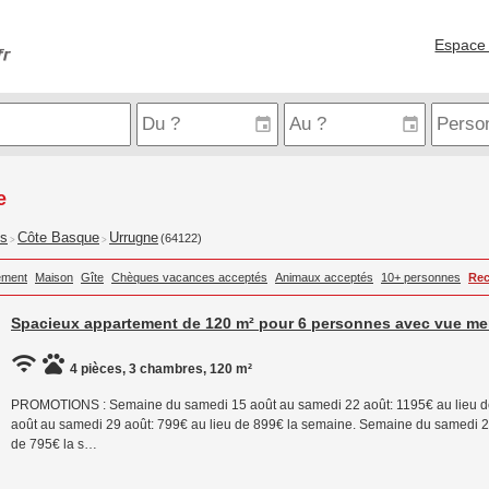
Espace 
e
is
Côte Basque
Urrugne
(64122)
>
>
ement
Maison
Gîte
Chèques vacances acceptés
Animaux acceptés
10+ personnes
Rec
Spacieux appartement de 120 m² pour 6 personnes avec vue mer
4 pièces, 3 chambres, 120 m²
PROMOTIONS : Semaine du samedi 15 août au samedi 22 août: 1195€ au lieu d
août au samedi 29 août: 799€ au lieu de 899€ la semaine. Semaine du samedi 2
de 795€ la s…