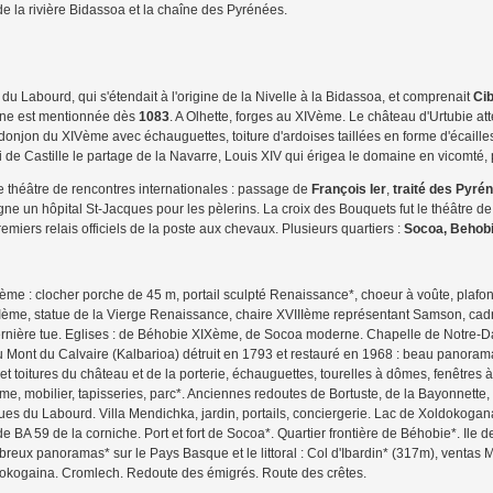
e de la rivière Bidassoa et la chaîne des Pyrénées.
u Labourd, qui s'étendait à l'origine de la Nivelle à la Bidassoa, et comprenait
Ci
ugne est mentionnée dès
1083
. A Olhette, forges au XIVème. Le château d'Urtubie atte
donjon du XIVème avec échauguettes, toiture d'ardoises taillées en forme d'écail
 de Castille le partage de la Navarre, Louis XIV qui érigea le domaine en vicomté,
le théâtre de rencontres internationales : passage de
François Ier
,
traité des Pyré
gne un hôpital St-Jacques pour les pèlerins. La croix des Bouquets fut le théâtre 
emiers relais officiels de la poste aux chevaux. Plusieurs quartiers :
Socoa, Behobi
me : clocher porche de 45 m, portail sculpté Renaissance*, choeur à voûte, plafond p
ème, statue de la Vierge Renaissance, chaire XVIIIème représentant Samson, cadr
 dernière tue. Eglises : de Béhobie XIXème, de Socoa moderne. Chapelle de Notre-D
u Mont du Calvaire (Kalbarioa) détruit en 1793 et restauré en 1968 : beau panorama s
toitures du château et de la porterie, échauguettes, tourelles à dômes, fenêtres à
e, mobilier, tapisseries, parc*. Anciennes redoutes de Bortuste, de la Bayonnette, 
s du Labourd. Villa Mendichka, jardin, portails, conciergerie. Lac de Xoldokogana,
de BA 59 de la corniche. Port et fort de Socoa*. Quartier frontière de Béhobie*. I
reux panoramas* sur le Pays Basque et le littoral : Col d'Ibardin* (317m), ventas
kogaina. Cromlech. Redoute des émigrés. Route des crêtes.