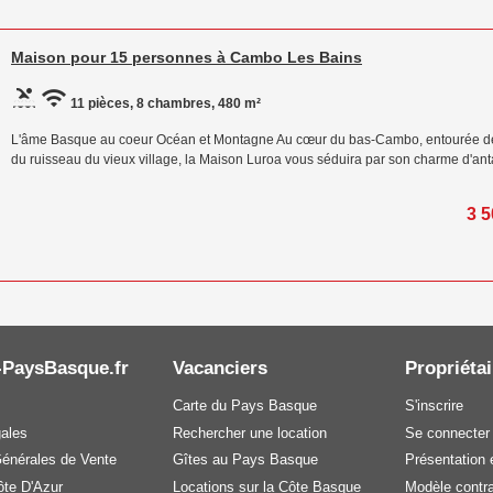
Maison pour 15 personnes à Cambo Les Bains
11 pièces, 8 chambres, 480 m²
L'âme Basque au coeur Océan et Montagne Au cœur du bas-Cambo, entourée de c
du ruisseau du vieux village, la Maison Luroa vous séduira par son charme d'anta
3 5
-PaysBasque.fr
Vacanciers
Propriétai
Carte du Pays Basque
S'inscrire
gales
Rechercher une location
Se connecter
Générales de Vente
Gîtes au Pays Basque
Présentation e
te D'Azur
Locations sur la Côte Basque
Modèle contra