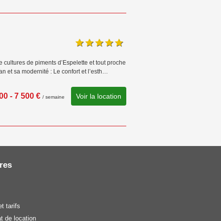
ultures de piments d’Espelette et tout proche
n et sa modernité : Le confort et l’esth…
00 - 7 500 €
Voir la location
/ semaine
res
t tarifs
t de location