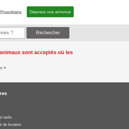
Propriétaire
Déposez une annonce
Rechercher
 animaux sont acceptés où les
és
res
t tarifs
t de location