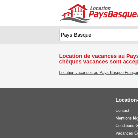
Location de vacances au Pays
chèques vacances sont accep
Location vacances au Pays Basque França
Location
Contact
Mentions lé
Conditions 
Vacances Cô