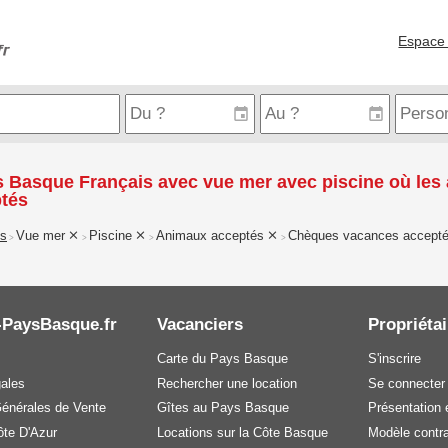
Espace 
 Basque Français avec vue mer avec piscine où les
tés
is
Vue mer
Piscine
Animaux acceptés
Chèques vacances accept
>
>
>
>
-PaysBasque.fr
Vacanciers
Propriétai
Carte du Pays Basque
S'inscrire
gales
Rechercher une location
Se connecter
Générales de Vente
Gîtes au Pays Basque
Présentation e
te D'Azur
Locations sur la Côte Basque
Modèle contra