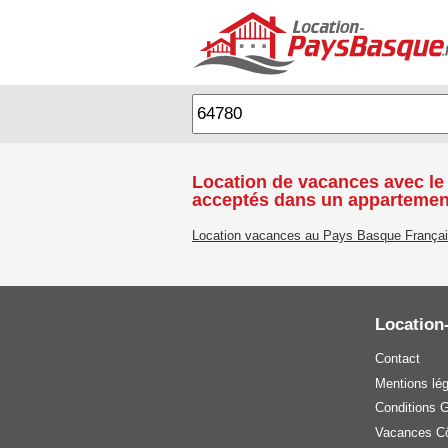
Location de vacances avec le
acceptés dans un appartemen
Location vacances au Pays Basque França
Location
Contact
Mentions lé
Conditions 
Vacances Cô