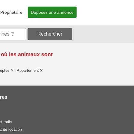
Propriétaire
Déposez une annonce
Rechercher
 où les animaux sont
eptés
Appartement
>
res
t tarifs
t de location