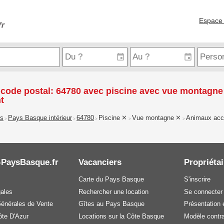
Espace 
 code postal: 64780 avec piscine avec vue montagne
t
is
Pays Basque intérieur
64780
Piscine
Vue montagne
Animaux acc
>
>
>
>
>
-PaysBasque.fr
Vacanciers
Propriétai
Carte du Pays Basque
S'inscrire
gales
Rechercher une location
Se connecter
Générales de Vente
Gîtes au Pays Basque
Présentation e
te D'Azur
Locations sur la Côte Basque
Modèle contra