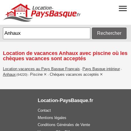
Rechercher
Location de vacances Anhaux avec piscine où les
chèques vacances sont acceptés
Location vacances au Pays Basque Français
Pays Basque intérieur
>
>
Anhaux
Piscine
Chèques vacances acceptés
(64220)
>
>
Location-PaysBasque.fr
Contact
Mentions légales
Conditions Générales de Vente