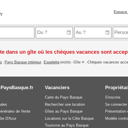
Espace 
te dans un gîte où les chèques vacances sont accep
is
Pays Basque intérieur
Espelette
Gîte
Chèques vacances acce
(64250)
>
>
>
>
-PaysBasque.fr
Vacanciers
Propriétai
Carte du Pays Basque
S'inscrire
gales
Rechercher une location
Se connecter
Générales de Vente
Gîtes au Pays Basque
Présentation e
te D'Azur
Locations sur la Côte Basque
Modèle contra
Tourisme au Pays Basque