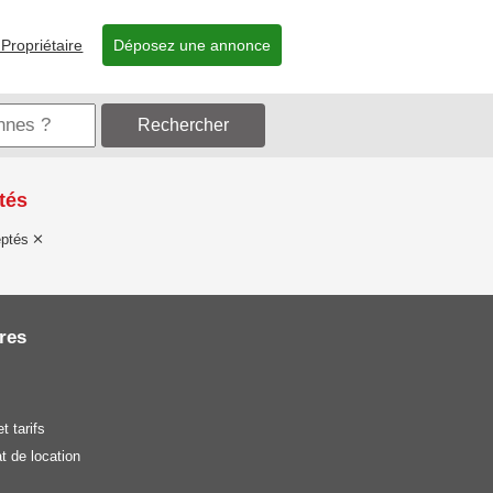
Propriétaire
Déposez une annonce
Rechercher
tés
ptés
res
t tarifs
t de location