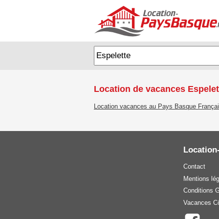
Location de vacances Espelet
Location vacances au Pays Basque França
Location
Contact
Mentions lé
Conditions 
Vacances Cô