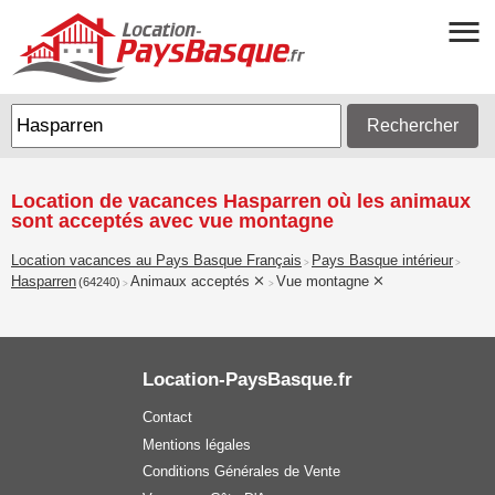
Rechercher
Location de vacances Hasparren où les animaux
sont acceptés avec vue montagne
Location vacances au Pays Basque Français
Pays Basque intérieur
>
>
Hasparren
Animaux acceptés
Vue montagne
(64240)
>
>
Location-PaysBasque.fr
Contact
Mentions légales
Conditions Générales de Vente