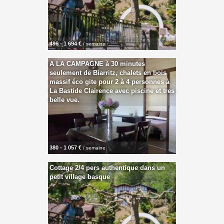
496 - 1 694 €
/ semaine
A LA CAMPAGNE à 30 minutes
seulement de Biarritz, chalets en bois
massif éco gite pour 2 à 4 personnes à
La Bastide Clairence avec piscine et tres
belle vue.
380 - 1 057 €
/ semaine
Cottage 2/4 pers authentique dans un
petit village basque