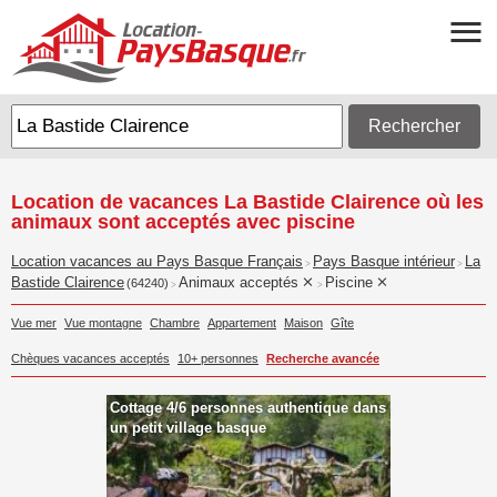
Rechercher
Location de vacances La Bastide Clairence où les
animaux sont acceptés avec piscine
Location vacances au Pays Basque Français
Pays Basque intérieur
La
>
>
Bastide Clairence
Animaux acceptés
Piscine
(64240)
>
>
Vue mer
Vue montagne
Chambre
Appartement
Maison
Gîte
Chèques vacances acceptés
10+ personnes
Recherche avancée
Cottage 4/6 personnes authentique dans
un petit village basque