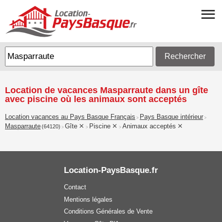
Rechercher
Location de vacances Masparraute dans un gîte
avec piscine où les animaux sont acceptés
Location vacances au Pays Basque Français
Pays Basque intérieur
>
>
Masparraute
Gîte
Piscine
Animaux acceptés
(64120)
>
>
>
Location-PaysBasque.fr
Contact
Mentions légales
Conditions Générales de Vente