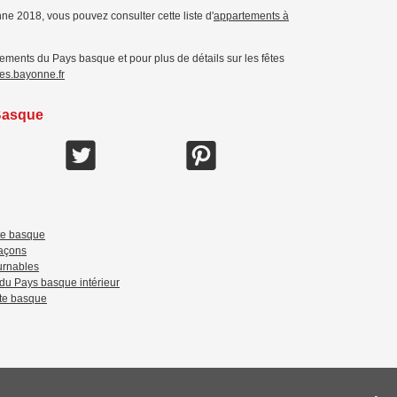
ne 2018, vous pouvez consulter cette liste d'
appartements à
ements du Pays basque et pour plus de détails sur les fêtes
es.bayonne.fr
 Basque
ôte basque
façons
urnables
 du Pays basque intérieur
ôte basque