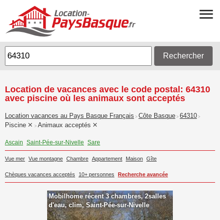
Rechercher
Location de vacances avec le code postal: 64310
avec piscine où les animaux sont acceptés
Location vacances au Pays Basque Français
Côte Basque
64310
>
>
>
Piscine
Animaux acceptés
>
Ascain
Saint-Pée-sur-Nivelle
Sare
Vue mer
Vue montagne
Chambre
Appartement
Maison
Gîte
Chèques vacances acceptés
10+ personnes
Recherche avancée
Mobilhome récent 3 chambres, 2salles
d'eau, clim, Saint-Pée-sur-Nivelle