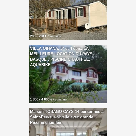
290 - 790 €
/ semaine
VILLA OIHANA, 5* et 4 épis, LA
MEILLEURE LOCATION DU PAYS-
BASQUE : PISCINE CHAUFFEE,
AQUABIKE
1 800 - 4 000 €
/ semaine
Maison TOBAGO CAYS 14 personnes à
Saint-Pée-sur-Nivelle avec grande
Piscine chauffée