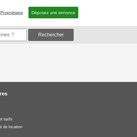
Propriétaire
Déposez une annonce
Rechercher
res
t tarifs
t de location