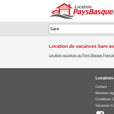
Location de vacances Sare av
Location vacances au Pays Basque França
Location
Contact
Mentions lé
Conditions 
Vacances Cô