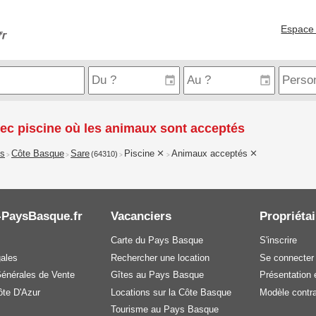
Espace 
ec piscine où les animaux sont acceptés
is
Côte Basque
Sare
Piscine
Animaux acceptés
(64310)
>
>
>
>
-PaysBasque.fr
Vacanciers
Propriétai
Carte du Pays Basque
S'inscrire
gales
Rechercher une location
Se connecter
Générales de Vente
Gîtes au Pays Basque
Présentation e
te D'Azur
Locations sur la Côte Basque
Modèle contra
Tourisme au Pays Basque