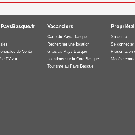
-PaysBasque.fr
Vacanciers
Propriétai
Carte du Pays Basque
S'inscrire
gales
Rechercher une location
Se connecter
Générales de Vente
Gîtes au Pays Basque
Présentation e
te D'Azur
Locations sur la Côte Basque
Modèle contra
Tourisme au Pays Basque