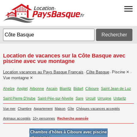
Rechercher
Location de vacances sur la Côte Basque avec
piscine avec vue montagne
Location vacances au Pays Basque Français
Côte Basque
Piscine
>
>
>
Vue montagne
Ahetze
Anglet
Arbonne
Ascain
Biarritz
Bidart
Ciboure
Saint Jean de Luz
Saint Pierre D'irube
Saint-Pée-sur-Nivelle
Sare
Urcuit
Urrugne
Ustaritz
Vue mer
Chambre
Appartement
Maison
Gîte
Chèques vacances acceptés
Animaux acceptés
10+ personnes
Recherche avancée
Chambre d'hôtes à Ciboure avec piscine