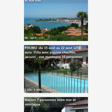
et vue mer
85 - 110 €
/ nuit
PROMO .du 15 août au 22 aout 1250
euro .Villa avec piscine chauffée,
jacuzzi , vue montagne 10 personnes
1 225 - 2 900 €
/ semaine
Maison 7 personnes entre mer et
montagne