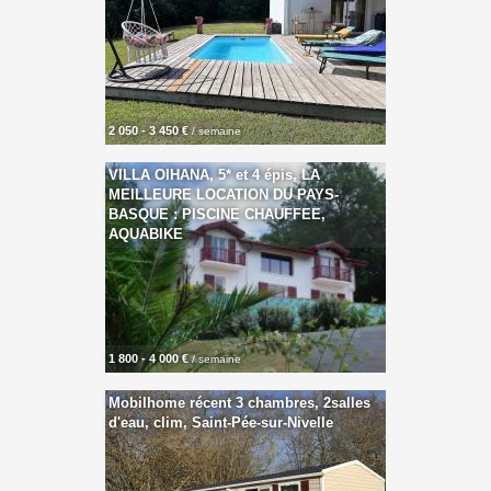
2 050 - 3 450 €
/ semaine
VILLA OIHANA, 5* et 4 épis, LA
MEILLEURE LOCATION DU PAYS-
BASQUE : PISCINE CHAUFFEE,
AQUABIKE
1 800 - 4 000 €
/ semaine
Mobilhome récent 3 chambres, 2salles
d'eau, clim, Saint-Pée-sur-Nivelle