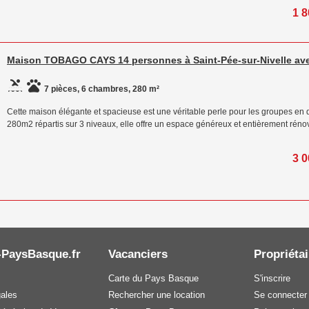
1 8
Maison TOBAGO CAYS 14 personnes à Saint-Pée-sur-Nivelle ave
7 pièces, 6 chambres, 280 m²
Cette maison élégante et spacieuse est une véritable perle pour les groupes en qu
280m2 répartis sur 3 niveaux, elle offre un espace généreux et entièrement réno
3 0
-PaysBasque.fr
Vacanciers
Propriétai
Carte du Pays Basque
S'inscrire
gales
Rechercher une location
Se connecter