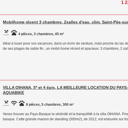
1 2
Mobilhome récent 3 chambres, 2salles d'eau, clim, Saint-Pée-sur
4 pièces, 3 chambres, 45 m²
Idéal à louer pour vos vacances, dans un écrin de verdure, mais proche du lac d
de ses plages de sable fin , un mobil-home récent et spacieux: 3 chambres, 2 sall
VILLA OIHANA, 5* et 4 épis, LA MEILLEURE LOCATION DU PAY
AQUABIKE
8 pièces, 5 chambres, 300 m²
Venez trouver au Pays-Basque la sérénité et la tranquillité à la villa OIHANA. Pro
basque. Cette grande maison de standing (300m2), de 2012, est entourée sur tro