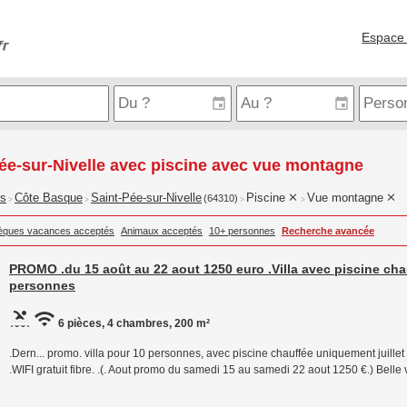
Espace 
ée-sur-Nivelle avec piscine avec vue montagne
is
Côte Basque
Saint-Pée-sur-Nivelle
Piscine
Vue montagne
(64310)
>
>
>
>
èques vacances acceptés
Animaux acceptés
10+ personnes
Recherche avancée
PROMO .du 15 août au 22 aout 1250 euro .Villa avec piscine cha
personnes
6 pièces, 4 chambres, 200 m²
.Dern... promo. villa pour 10 personnes, avec piscine chauffée uniquement juillet 
.WIFI gratuit fibre. .(. Aout promo du samedi 15 au samedi 22 aout 1250 €.) Belle