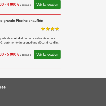
00 - 4 000 €
Voir la location
/ semaine
c grande Piscine chauffée
ête de confort et de convivialité. Avec ses
vé, agrémenté du talent d'une décoratrice d'in…
00 - 5 900 €
Voir la location
/ semaine
res