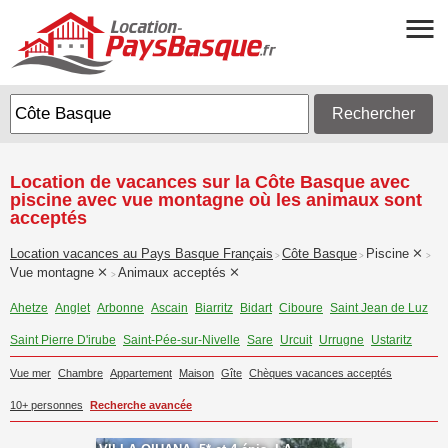
Rechercher
Location de vacances sur la Côte Basque avec
piscine avec vue montagne où les animaux sont
acceptés
Location vacances au Pays Basque Français
Côte Basque
Piscine
>
>
>
Vue montagne
Animaux acceptés
>
Ahetze
Anglet
Arbonne
Ascain
Biarritz
Bidart
Ciboure
Saint Jean de Luz
Saint Pierre D'irube
Saint-Pée-sur-Nivelle
Sare
Urcuit
Urrugne
Ustaritz
Vue mer
Chambre
Appartement
Maison
Gîte
Chèques vacances acceptés
10+ personnes
Recherche avancée