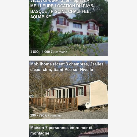
VILLA OIHANA, 5* et 4 épis, LA
MEILLEURE LOCATION DU PAYS-
BASQUE : PISCINE CHAUFFEE,
AQUABIKE
1 800 - 4 000 €
/ semaine
Mobilhome récent 3 chambres, 2salles
d'eau, clim, Saint-Pée-sur-Nivelle
290 - 790 €
/ semaine
Maison 7 personnes entre mer et
montagne