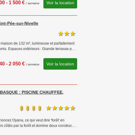
00 - 1 500 €
Voir la location
/ semaine
nt-Pée-sur-Nivelle
e maison de 132 m², lumineuse et parfaitement
 amis. Espaces extérieurs : Grande terrasse p…
40 - 2 050 €
Voir la location
/ semaine
S-BASQUE : PISCINE CHAUFFEE,
noncez Oyana, ce qui veut dire 'forêt' en
is côtés par la forêt et domine deux construc…