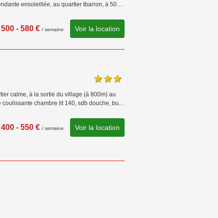
endante ensoleillée, au quartier Ibarron, à 50…
500 - 580 €
Voir la location
/ semaine
ier calme, à la sortie du village (à 800m) au
e coulissante chambre lit 140, sdb douche, bu…
400 - 550 €
Voir la location
/ semaine