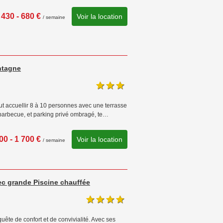
430 - 680 €
Voir la location
/ semaine
ntagne
t accuellir 8 à 10 personnes avec une terrasse
 barbecue, et parking privé ombragé, te…
00 - 1 700 €
Voir la location
/ semaine
c grande Piscine chauffée
ête de confort et de convivialité. Avec ses