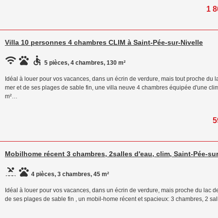
1 8
Villa 10 personnes 4 chambres CLIM à Saint-Pée-sur-Nivelle
5 pièces, 4 chambres, 130 m²
Idéal à louer pour vos vacances, dans un écrin de verdure, mais tout proche du l
mer et de ses plages de sable fin, une villa neuve 4 chambres équipée d'une cli
m²…
5
Mobilhome récent 3 chambres, 2salles d'eau, clim, Saint-Pée-sur
4 pièces, 3 chambres, 45 m²
Idéal à louer pour vos vacances, dans un écrin de verdure, mais proche du lac d
de ses plages de sable fin , un mobil-home récent et spacieux: 3 chambres, 2 sall