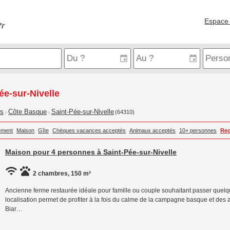
Espace 
ée-sur-Nivelle
is
Côte Basque
Saint-Pée-sur-Nivelle
(64310)
>
>
ement
Maison
Gîte
Chèques vacances acceptés
Animaux acceptés
10+ personnes
Rec
Maison pour 4 personnes à Saint-Pée-sur-Nivelle
2 chambres, 150 m²
Ancienne ferme restaurée idéale pour famille ou couple souhaitant passer quel
localisation permet de profiter à la fois du calme de la campagne basque et des at
Biar…