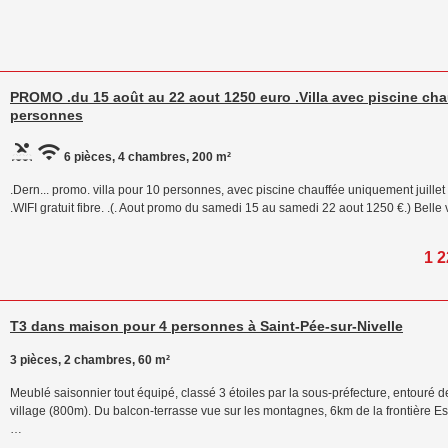
PROMO .du 15 août au 22 aout 1250 euro .Villa avec piscine cha
personnes
6 pièces, 4 chambres, 200 m²
.Dern... promo. villa pour 10 personnes, avec piscine chauffée uniquement juillet 
.WIFI gratuit fibre. .(. Aout promo du samedi 15 au samedi 22 aout 1250 €.) Belle
1 2
T3 dans maison pour 4 personnes à Saint-Pée-sur-Nivelle
3 pièces, 2 chambres, 60 m²
Meublé saisonnier tout équipé, classé 3 étoiles par la sous-préfecture, entouré d
village (800m). Du balcon-terrasse vue sur les montagnes, 6km de la frontière 
…