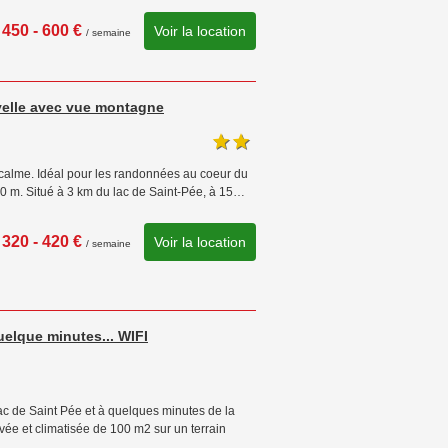
450 - 600 €
Voir la location
/ semaine
velle avec vue montagne
 calme. Idéal pour les randonnées au coeur du
 m. Situé à 3 km du lac de Saint-Pée, à 15…
320 - 420 €
Voir la location
/ semaine
elque minutes... WIFI
ac de Saint Pée et à quelques minutes de la
vée et climatisée de 100 m2 sur un terrain