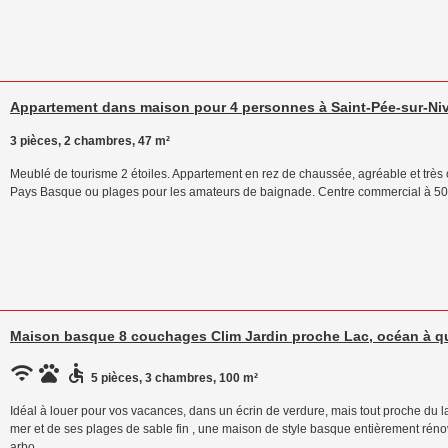
Appartement dans maison pour 4 personnes à Saint-Pée-sur-Ni
3 pièces, 2 chambres, 47 m²
Meublé de tourisme 2 étoiles. Appartement en rez de chaussée, agréable et très
Pays Basque ou plages pour les amateurs de baignade. Centre commercial à 500
Maison basque 8 couchages Clim Jardin proche Lac, océan à qu
5 pièces, 3 chambres, 100 m²
Idéal à louer pour vos vacances, dans un écrin de verdure, mais tout proche du l
mer et de ses plages de sable fin , une maison de style basque entièrement réno
arbo…