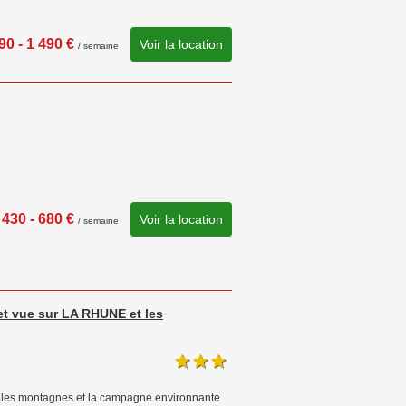
90 - 1 490 €
Voir la location
/ semaine
430 - 680 €
Voir la location
/ semaine
t vue sur LA RHUNE et les
ur les montagnes et la campagne environnante