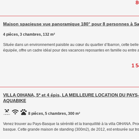
8
Maison spacieuse vue panoramique 180° pour 8 personnes à Sai
4 pièces, 3 chambres, 132 m²
Située dans un environnement paisible au cœur du quartier d’Ibarron, cette bell
équipée, offre un cadre idéal pour des vacances reposantes en famille ou entre
1 5
VILLA OIHANA, 5* et 4 épis, LA MEILLEURE LOCATION DU PAY
AQUABIKE
8 pièces, 5 chambres, 300 m²
Venez trouver au Pays-Basque la sérénité et la tranquillité à la villa OIHANA. Pro
basque. Cette grande maison de standing (300m2), de 2012, est entourée sur tro