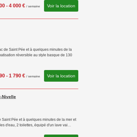
00 - 4 000 €
Voir la location
/ semaine
ac de Saint Pée et à quelques minutes de la
matisation réversible au style basque de 130
90 - 1 790 €
Voir la location
/ semaine
-Nivelle
e Saint Pée et à quelques minutes de la mer et
es d'eau, 2 toilettes, équipé d'un lave vai…