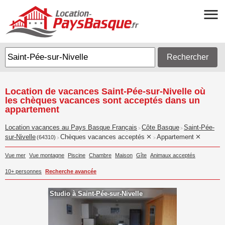
Rechercher
Location de vacances Saint-Pée-sur-Nivelle où
les chèques vacances sont acceptés dans un
appartement
Location vacances au Pays Basque Français
Côte Basque
Saint-Pée-
>
>
sur-Nivelle
Chèques vacances acceptés
Appartement
(64310)
>
>
Vue mer
Vue montagne
Piscine
Chambre
Maison
Gîte
Animaux acceptés
10+ personnes
Recherche avancée
Studio à Saint-Pée-sur-Nivelle