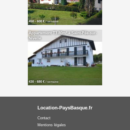
450 - 600 €
/ semaine
Appartement T3 80m² à Saint-Pée-sur-
Nivelle
430 - 680 €
/ semaine
Location-PaysBasque.fr
Contact
Mentions légales