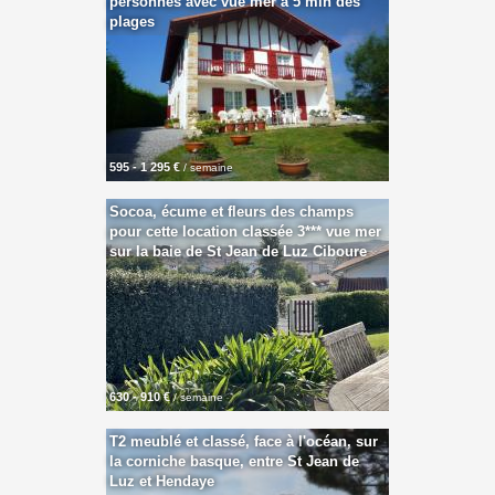
personnes avec vue mer à 5 min des
plages
595 - 1 295 €
/ semaine
Socoa, écume et fleurs des champs
pour cette location classée 3*** vue mer
sur la baie de St Jean de Luz Ciboure
630 - 910 €
/ semaine
T2 meublé et classé, face à l'océan, sur
la corniche basque, entre St Jean de
Luz et Hendaye