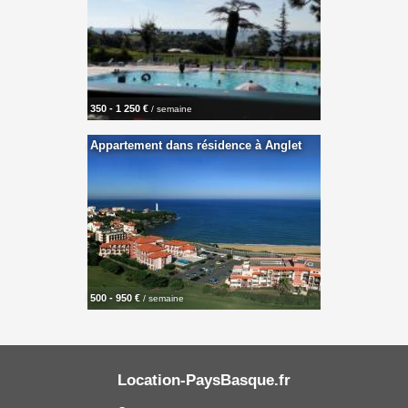
350 - 1 250 €
/ semaine
Appartement dans résidence à Anglet
500 - 950 €
/ semaine
Location-PaysBasque.fr