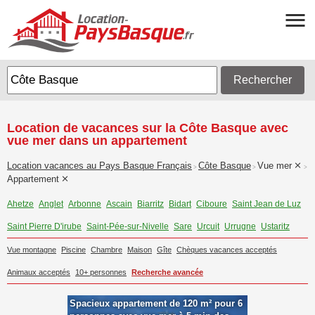
Rechercher
Location de vacances sur la Côte Basque avec
vue mer dans un appartement
Location vacances au Pays Basque Français
Côte Basque
Vue mer
>
>
>
Appartement
Ahetze
Anglet
Arbonne
Ascain
Biarritz
Bidart
Ciboure
Saint Jean de Luz
Saint Pierre D'irube
Saint-Pée-sur-Nivelle
Sare
Urcuit
Urrugne
Ustaritz
Vue montagne
Piscine
Chambre
Maison
Gîte
Chèques vacances acceptés
Animaux acceptés
10+ personnes
Recherche avancée
Spacieux appartement de 120 m² pour 6