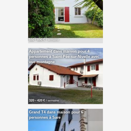
550 - 890 €
/ semaine
Appartement dans maison pour 4
personnes à Saint-Pée-sur-Nivelle avec
vue montagne
320 - 420 €
/ semaine
Grand T4 dans maison pour 6
personnes à Sare