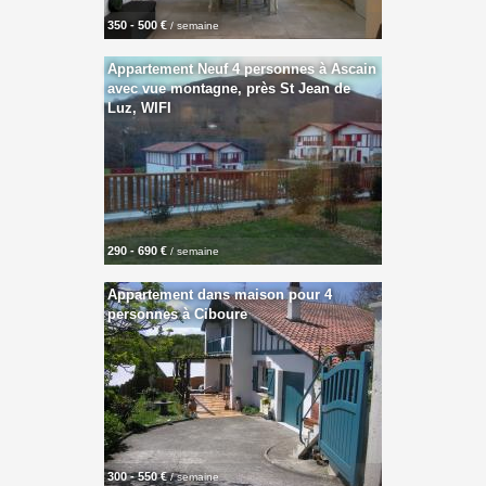
350 - 500 €
/ semaine
Appartement Neuf 4 personnes à Ascain
avec vue montagne, près St Jean de
Luz, WIFI
290 - 690 €
/ semaine
Appartement dans maison pour 4
personnes à Ciboure
300 - 550 €
/ semaine