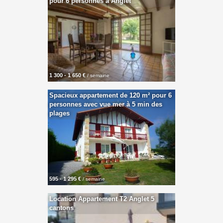
pour 6 personnes à Anglet
1 300 - 1 650 €
/ semaine
Spacieux appartement de 120 m² pour 6
personnes avec vue mer à 5 min des
plages
595 - 1 295 €
/ semaine
Location Appartement T2 Anglet 5
cantons