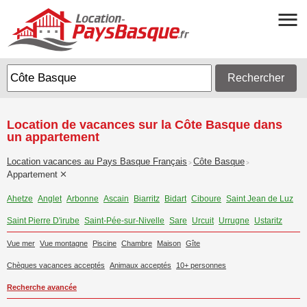
Rechercher
Location de vacances sur la Côte Basque dans
un appartement
Location vacances au Pays Basque Français
Côte Basque
>
>
Appartement
Ahetze
Anglet
Arbonne
Ascain
Biarritz
Bidart
Ciboure
Saint Jean de Luz
Saint Pierre D'irube
Saint-Pée-sur-Nivelle
Sare
Urcuit
Urrugne
Ustaritz
Vue mer
Vue montagne
Piscine
Chambre
Maison
Gîte
Chèques vacances acceptés
Animaux acceptés
10+ personnes
Recherche avancée