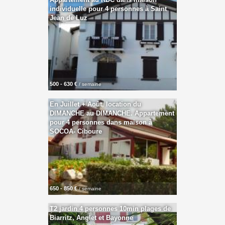
individuelle pour 4 personnes à Saint
Jean de Luz
500 - 630 €
/ semaine
En Juillet + Août, location du
DIMANCHE au DIMANCHE. Appartement
pour 4 personnes dans maison à
SOCOA- Ciboure
650 - 850 €
/ semaine
T2 jardin 4 personnes 10min plages de
Biarritz, Anglet et Bayonne