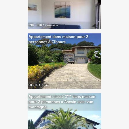
390 - 610 €
/ semaine
Appartement dans maison pour 2
personnes à Ciboure
60 - 90 €
/ nuit
Appartement classé 3*** dans maison
pour 2 personnes à Ascain avec vue
montagne