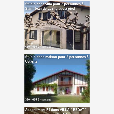
Studio dans villa pour 2 personnes à
Saint Jean de Luz, plage à pied
450 - 550 €
/ semaine
Studio dans maison pour 2 personnes à
Ustaritz
350 - 615 €
/ semaine
Appartement F4 dans VILLA " BEDAT "