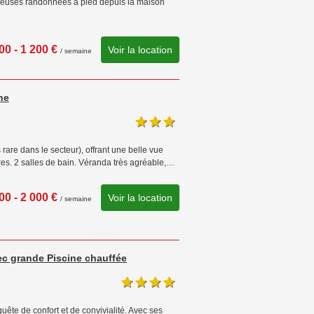
mbreuses randonnées à pied depuis la maison
00 - 1 200 €
Voir la location
/ semaine
ne
 rare dans le secteur), offrant une belle vue
es. 2 salles de bain. Véranda très agréable,…
00 - 2 000 €
Voir la location
/ semaine
c grande Piscine chauffée
ête de confort et de convivialité. Avec ses