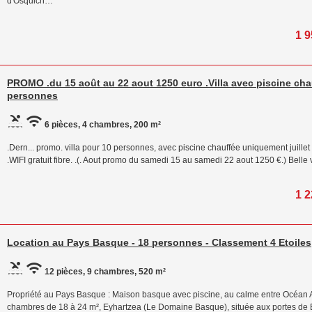
d'Osquich…
1 9
PROMO .du 15 août au 22 aout 1250 euro .Villa avec piscine cha
personnes
6 pièces, 4 chambres, 200 m²
.Dern... promo. villa pour 10 personnes, avec piscine chauffée uniquement juillet 
.WIFI gratuit fibre. .(. Aout promo du samedi 15 au samedi 22 aout 1250 €.) Belle
1 2
Location au Pays Basque - 18 personnes - Classement 4 Etoiles
12 pièces, 9 chambres, 520 m²
Propriété au Pays Basque : Maison basque avec piscine, au calme entre Océan A
chambres de 18 à 24 m², Eyhartzea (Le Domaine Basque), située aux portes de B