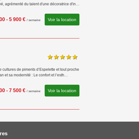
vé, agrémenté du talent d'une décoratrice d'in…
00 - 5 900 €
Voir la location
/ semaine
ultures de piments d’Espelette et tout proche
n et sa modernité : Le confort et l’esth…
00 - 7 500 €
Voir la location
/ semaine
res