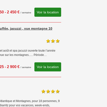
50 - 2 450 €
Voir la location
/ semaine
uffée, jacuzzi , vue montagne 10
et août et spa jacuzzi ouverte toute l’année
 vue sur les montagnes...... Période…
25 - 2 900 €
Voir la location
/ semaine
tlantique et Montagnes, pour 18 personnes, 9
iarritz pour vos vacances, week-ends,