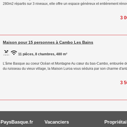
280m2 répartis sur 3 niveaux, elle offre un espace généreux et entièrement réno
3 0
Maison pour 15 personnes à Cambo Les Bains
11 pièces, 8 chambres, 480 m²
L'âme Basque au coeur Océan et Montagne Au cœur du bas-Cambo, entourée de c
du ruisseau du vieux village, la Maison Luroa vous séduira par son charme d'anta
3 5
-PaysBasque.fr
Vacanciers
Propriétai