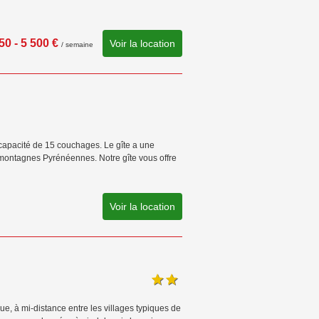
50 - 5 500 €
Voir la location
/ semaine
pacité de 15 couchages. Le gîte a une
montagnes Pyrénéennes. Notre gîte vous offre
Voir la location
 à mi-distance entre les villages typiques de