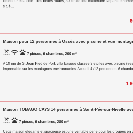
l'intérieur et la côte. Très belles routes, 30 km de tout maximum! Départ de no
situé…
6
Maison pour 12 personnes à Ossès avec piscine et vue montag
7 pièces, 6 chambres, 200 m²
A 10 mn de St Jean Pied de Port, villa basque classée 3 étoiles avec piscine (très
imprenable sur les montagnes environnantes. Accueil 4 /12 personnes. 6 chambr
1 8
Maison TOBAGO CAYS 14 personnes à Saint-Pée-sur-Nivelle ave
7 pièces, 6 chambres, 280 m²
Cette maison élégante et spacieuse est une véritable perle pour les groupes en qu