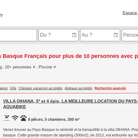
Espace 
 Basque Français pour plus de 10 personnes avec p
is
10+ personnes
Piscine
>
>
aison
Gîte
Chèques vacances acceptés
Animaux acceptés
Recherche avancée
VILLA OIHANA, 5* et 4 épis, LA MEILLEURE LOCATION DU PAY
AQUABIKE
8 pièces, 5 chambres, 300 m²
Venez trouver au Pays-Basque la sérénité et la tranquillité à la villa OIHANA. Pro
basque. Cette grande maison de standing (300m2), de 2012, est entourée sur tro